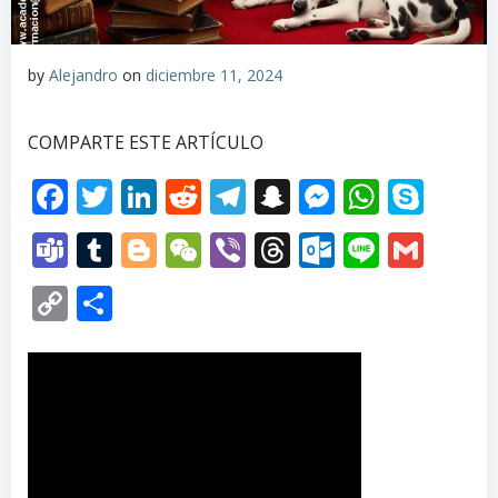
by
Alejandro
on
diciembre 11, 2024
COMPARTE ESTE ARTÍCULO
Facebook
Twitter
LinkedIn
Reddit
Telegram
Snapchat
Messenge
Whats
Sky
Teams
Tumblr
Blogger
WeChat
Viber
Threads
Outlook.
Line
Gma
Copy
Compartir
Link