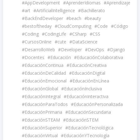
#AppDevelopment
#AprenderIdiomas
#Aprendizaje
#art
#ArtificialIntelligence
#Bachillerato
#BackEndDeveloper
#beach
#beauty
#bestoftheday
#CloudComputing
#Code
#Código
#Coding
#CodingLife
#CSharp
#CSS
#CursosOnline
#cute
#DataScience
#DesarrolloWeb
#Developer
#DevOps
#Django
#Docentes
#Educación
#EducaciónColaborativa
#EducaciónContinua
#EducaciónCreativa
#EducaciónDeCalidad
#EducaciónDigital
#EducaciónEmocional
#EducaciónEnLínea
#EducaciónGlobal
#EducaciónInclusiva
#EducaciónIntegral
#EducaciónInteractiva
#EducaciónParaTodos
#EducaciónPersonalizada
#EducaciónPrimaria
#EducaciónSecundaria
#EducaciónSTEAM
#EducaciónSTEM
#EducaciónSuperior
#EducaciónTecnológica
#EducaciónVirtual
#EducaciónYTecnología