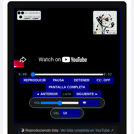
0:00
0:32
REPRODUCIR
PAUSA
DETENER
CC: OFF
PANTALLA COMPLETA
◄ ANTERIOR
SIGUIENTE ►
LISTA
🔊
VOL
1X
VEL
🎬 Reproduciendo lista·
Ver lista completa en YouTube ↗