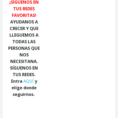
¡SÍGUENOS EN
i
h
a
TUS REDES
l
C
c
FAVORITAS!
y
a
q
u
n
u
AYUDANOS A
k
d
a
CRECER Y QUE
o
y
d
LLEGUEMOS A
n
.
i
TODAS LAS
P
c
o
PERSONAS QUE
e
o
o
NOS
x
m
n
NECESITANA.
e
o
P
l
n
e
SÍGUENOS EN
s
P
x
TUS REDES.
.
e
e
Entra
AQUÍ
y
c
x
l
elíge donde
o
e
s
seguirnos.
m
l
.
s
c
.
o
c
m