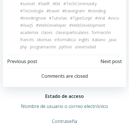
#sunset
#Swift
#tbt
#TechCommunity
#Tecnología
#travel
#travelgram
#trending
#trendingnow
#Tutorías
#TypeScript
#viral
#vsco
#VueJS
#WebDeveloper
#WebDevelopment
academia
clases
clasesparticulares
formación
francés
idiomas
informática
inglés
italiano
java
php
programación
python
universidad
Navegación
Navegación
Previous post
Next post
por
por
Comments are closed
las
las
Estado de acceso
entradas
entradas
Nombre de usuario o correo electrónico
Contraseña