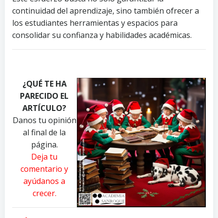
continuidad del aprendizaje, sino también ofrecer a
los estudiantes herramientas y espacios para
consolidar su confianza y habilidades académicas.
P
P
P
h
h
h
¿QUÉ TE HA
o
o
o
PARECIDO EL
t
t
t
o
o
o
ARTÍCULO?
b
b
b
Danos tu opinión
y
y
y
al final de la
P
R
A
página.
a
e
n
Deja tu
v
a
d
comentario y
e
l
r
ayúdanos a
l
T
e
crecer.
D
o
a
a
u
P
n
g
i