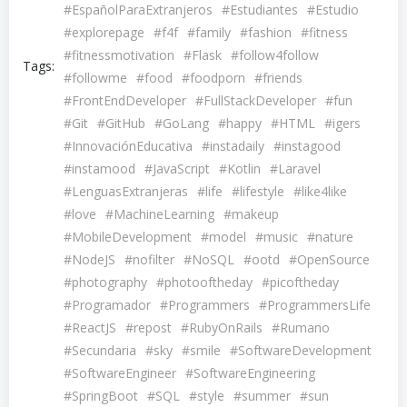
#EspañolParaExtranjeros
#Estudiantes
#Estudio
#explorepage
#f4f
#family
#fashion
#fitness
#fitnessmotivation
#Flask
#follow4follow
Tags:
#followme
#food
#foodporn
#friends
#FrontEndDeveloper
#FullStackDeveloper
#fun
#Git
#GitHub
#GoLang
#happy
#HTML
#igers
#InnovaciónEducativa
#instadaily
#instagood
#instamood
#JavaScript
#Kotlin
#Laravel
#LenguasExtranjeras
#life
#lifestyle
#like4like
#love
#MachineLearning
#makeup
#MobileDevelopment
#model
#music
#nature
#NodeJS
#nofilter
#NoSQL
#ootd
#OpenSource
#photography
#photooftheday
#picoftheday
#Programador
#Programmers
#ProgrammersLife
#ReactJS
#repost
#RubyOnRails
#Rumano
#Secundaria
#sky
#smile
#SoftwareDevelopment
#SoftwareEngineer
#SoftwareEngineering
#SpringBoot
#SQL
#style
#summer
#sun