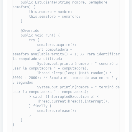
    public Estudiante(String nombre, Semaphore 
semaforo) {

        this.nombre = nombre;

        this.semaforo = semaforo;

    }

    @Override

    public void run() {

        try {

            semaforo.acquire();

            int computadora = 
semaforo.availablePermits() + 1; // Para identificar 
la computadora utilizada

            System.out.println(nombre + " comenzó a 
usar la computadora " + computadora);

            Thread.sleep((long) (Math.random() * 
3000) + 2000); // Simula el tiempo de uso entre 2 y 
5 segundos

            System.out.println(nombre + " terminó de 
usar la computadora " + computadora);

        } catch (InterruptedException e) {

            Thread.currentThread().interrupt();

        } finally {

            semaforo.release();

        }

    }

}
