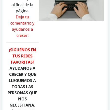
y
y
y
al final de la
P
R
A
página.
a
e
n
Deja tu
v
a
d
comentario y
e
l
r
ayúdanos a
l
T
e
crecer.
D
o
a
a
u
P
n
g
i
¡SÍGUENOS EN
i
h
a
TUS REDES
l
C
c
FAVORITAS!
y
a
q
u
n
u
AYUDANOS A
k
d
a
CRECER Y QUE
o
y
d
LLEGUEMOS A
n
.
i
TODAS LAS
P
c
o
PERSONAS QUE
e
o
o
NOS
x
m
n
NECESITANA.
e
o
P