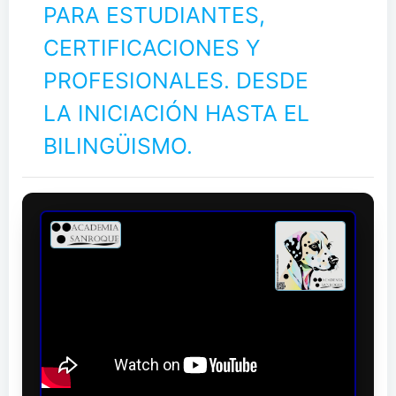
PARA ESTUDIANTES,
CERTIFICACIONES Y
PROFESIONALES. DESDE
LA INICIACIÓN HASTA EL
BILINGÜISMO.