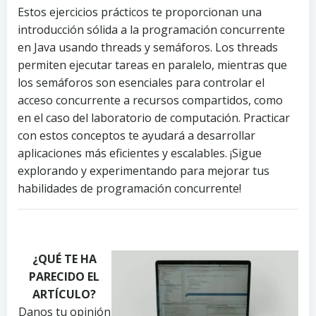
Estos ejercicios prácticos te proporcionan una
introducción sólida a la programación concurrente
en Java usando threads y semáforos. Los threads
permiten ejecutar tareas en paralelo, mientras que
los semáforos son esenciales para controlar el
acceso concurrente a recursos compartidos, como
en el caso del laboratorio de computación. Practicar
con estos conceptos te ayudará a desarrollar
aplicaciones más eficientes y escalables. ¡Sigue
explorando y experimentando para mejorar tus
habilidades de programación concurrente!
P
P
P
h
h
h
¿QUÉ TE HA
o
o
o
PARECIDO EL
t
t
t
o
o
o
ARTÍCULO?
b
b
b
Danos tu opinión