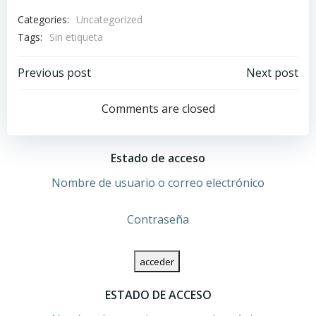
Categories:
Uncategorized
Tags:
Sin etiqueta
Navegación
Navegación
Previous post
Next post
por
por
Comments are closed
las
las
Estado de acceso
entradas
entradas
Nombre de usuario o correo electrónico
Contraseña
ESTADO DE ACCESO