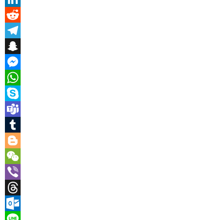
LinkedIn
Reddit
Telegram
Snapchat
Messenger
WhatsApp
Skype
Teams
Tumblr
Blogger
WeChat
Viber
Threads
Outlook.com