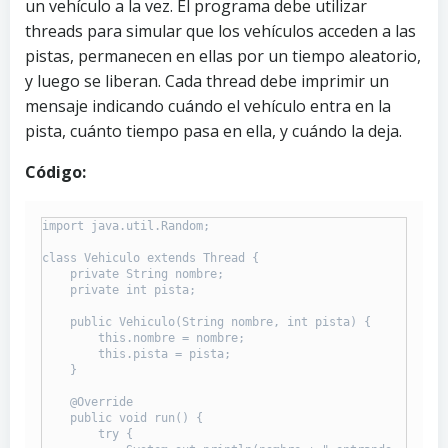
un vehículo a la vez. El programa debe utilizar
threads para simular que los vehículos acceden a las
pistas, permanecen en ellas por un tiempo aleatorio,
y luego se liberan. Cada thread debe imprimir un
mensaje indicando cuándo el vehículo entra en la
pista, cuánto tiempo pasa en ella, y cuándo la deja.
Código:
import java.util.Random;

class Vehiculo extends Thread {

    private String nombre;

    private int pista;

    public Vehiculo(String nombre, int pista) {

        this.nombre = nombre;

        this.pista = pista;

    }

    @Override

    public void run() {

        try {
