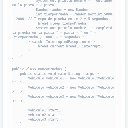
            System.out.println(nombre + " entrando 
en la pista " + pista);

            Random random = new Random();

            int tiempoPrueba = random.nextInt(5000) 
+ 2000; // Tiempo de prueba entre 2 y 5 segundos

            Thread.sleep(tiempoPrueba);

            System.out.println(nombre + " completó 
la prueba en la pista " + pista + " en " + 
(tiempoPrueba / 1000) + " segundos.");

        } catch (InterruptedException e) {

            Thread.currentThread().interrupt();

        }

    }

}

public class BancoPruebas {

    public static void main(String[] args) {

        Vehiculo vehiculo1 = new Vehiculo("Vehículo 
1", 1);

        Vehiculo vehiculo2 = new Vehiculo("Vehículo 
2", 2);

        Vehiculo vehiculo3 = new Vehiculo("Vehículo 
3", 3);

        vehiculo1.start();

        vehiculo2.start();

        vehiculo3.start();

    }
