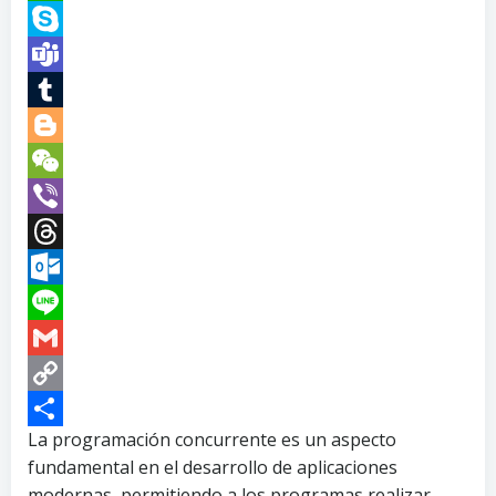
WhatsApp
Skype
Teams
Tumblr
Blogger
WeChat
Viber
Threads
Outlook.com
Line
Gmail
Copy
Link
Compartir
La programación concurrente es un aspecto
fundamental en el desarrollo de aplicaciones
modernas, permitiendo a los programas realizar