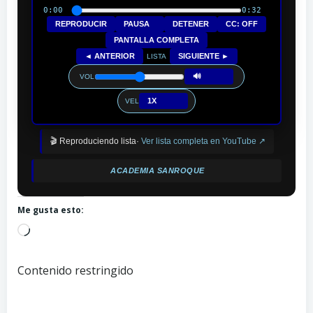
0:00
0:32
REPRODUCIR
PAUSA
DETENER
CC: OFF
PANTALLA COMPLETA
◄ ANTERIOR
SIGUIENTE ►
LISTA
🔊
VOL
1X
VEL
🎬 Reproduciendo lista·
Ver lista completa en YouTube ↗
ACADEMIA SANROQUE
Me gusta esto:
Cargando...
Contenido restringido