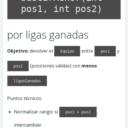
pos1, int pos2)
por ligas ganadas
Objetivo:
devolver el
entre
y
Equipo
pos1
(posiciones válidas) con
menos
pos2
.
ligasGanadas
Puntos técnicos:
Normalizar rango: si
,
pos1 > pos2
intercambiar.