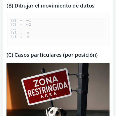
(B) Dibujar el movimiento de datos
[B]  →  x+1

[C]  →  x+2

...

[Y]  →   y

(C) Casos particulares (por posición)