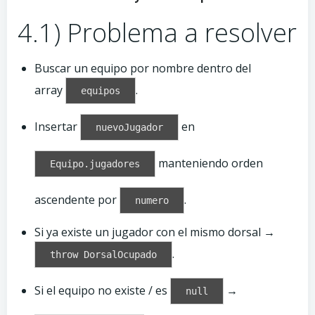
4.1) Problema a resolver
Buscar un equipo por nombre dentro del
array
.
equipos
Insertar
en
nuevoJugador
manteniendo orden
Equipo.jugadores
ascendente por
.
numero
Si ya existe un jugador con el mismo dorsal →
.
throw DorsalOcupado
Si el equipo no existe / es
→
null