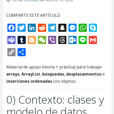
COMPARTE ESTE ARTÍCULO
Facebook
Twitter
LinkedIn
Reddit
Telegram
Snapchat
Messenge
Whats
Sky
Teams
Tumblr
Blogger
WeChat
Viber
Threads
Outlook.
Line
Gma
Copy
Compartir
Link
Material de apoyo (teoría + práctica) para trabajar
arrays
,
ArrayList
,
búsquedas
,
desplazamientos
e
inserciones ordenadas
con objetos.
0) Contexto: clases y
modelo de datos