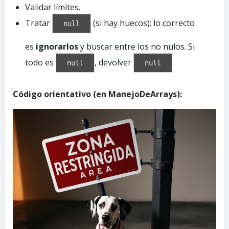
Validar límites.
Tratar
(si hay huecos): lo correcto
null
es
ignorarlos
y buscar entre los no nulos. Si
todo es
, devolver
.
null
null
Código orientativo (en ManejoDeArrays):