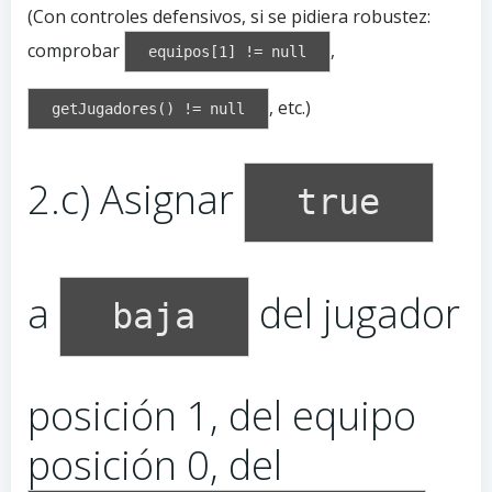
(Con controles defensivos, si se pidiera robustez:
comprobar
,
equipos[1] != null
, etc.)
getJugadores() != null
2.c) Asignar
true
a
del jugador
baja
posición 1, del equipo
posición 0, del