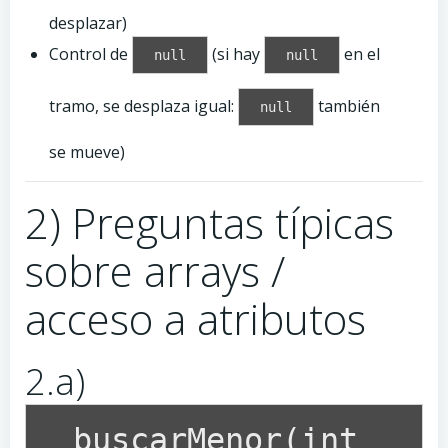
desplazar)
Control de
(si hay
en el
null
null
tramo, se desplaza igual:
también
null
se mueve)
2) Preguntas típicas
sobre arrays /
acceso a atributos
2.a)
buscarMenor(int