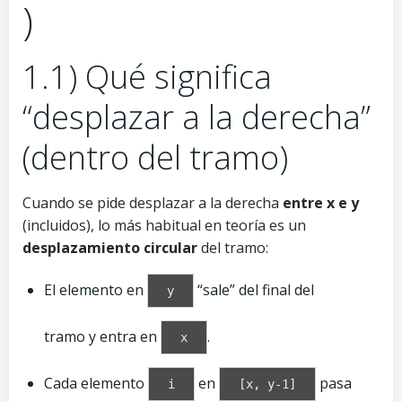
)
1.1) Qué significa
“desplazar a la derecha”
(dentro del tramo)
Cuando se pide desplazar a la derecha
entre x e y
(incluidos), lo más habitual en teoría es un
desplazamiento circular
del tramo:
El elemento en
“sale” del final del
y
tramo y entra en
.
x
Cada elemento
en
pasa
i
[x, y-1]