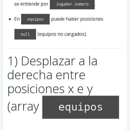
se entiende por
.
Jugador.numero
En
puede haber posiciones
equipos
(equipos no cargados).
null
1) Desplazar a la
derecha entre
posiciones x e y
(array
equipos