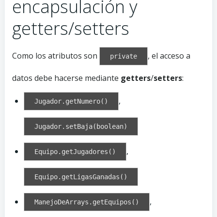
encapsulación y
getters/setters
Como los atributos son
, el acceso a
private
datos debe hacerse mediante
getters
/
setters
:
,
Jugador.getNumero()
Jugador.setBaja(boolean)
,
Equipo.getJugadores()
Equipo.getLigasGanadas()
,
ManejoDeArrays.getEquipos()