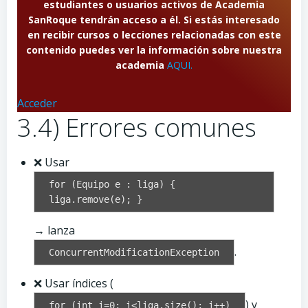
estudiantes o usuarios activos de Academia
SanRoque tendrán acceso a él. Si estás interesado
en recibir cursos o lecciones relacionadas con este
contenido puedes ver la información sobre nuestra
academia
AQUI.
Acceder
3.4) Errores comunes
❌ Usar
for (Equipo e : liga) {
liga.remove(e); }
→ lanza
.
ConcurrentModificationException
❌ Usar índices (
) y
for (int i=0; i<liga.size(); i++)