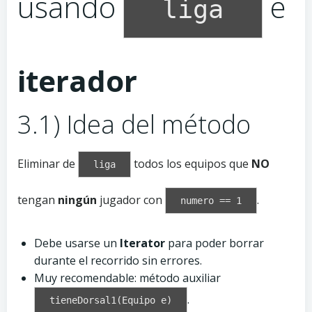
usando
e
liga
iterador
3.1) Idea del método
Eliminar de
todos los equipos que
NO
liga
tengan
ningún
jugador con
.
numero == 1
Debe usarse un
Iterator
para poder borrar
durante el recorrido sin errores.
Muy recomendable: método auxiliar
.
tieneDorsal1(Equipo e)