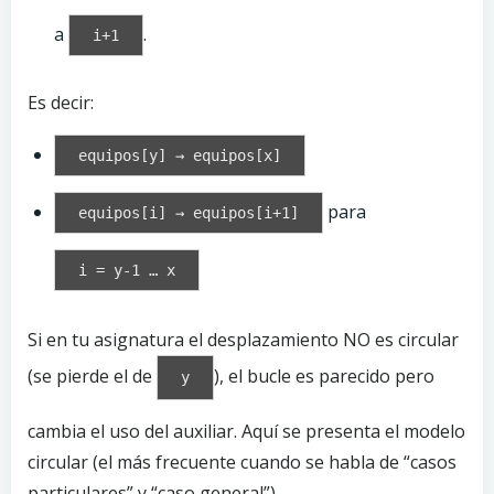
a
.
i+1
Es decir:
equipos[y] → equipos[x]
para
equipos[i] → equipos[i+1]
i = y-1 … x
Si en tu asignatura el desplazamiento NO es circular
(se pierde el de
), el bucle es parecido pero
y
cambia el uso del auxiliar. Aquí se presenta el modelo
circular (el más frecuente cuando se habla de “casos
particulares” y “caso general”).