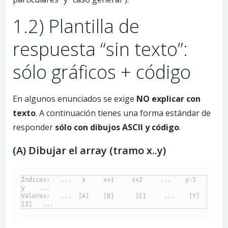
1.2) Plantilla de
respuesta “sin texto”:
sólo gráficos + código
En algunos enunciados se exige
NO explicar con
texto
. A continuación tienes una forma estándar de
responder
sólo con dibujos ASCII y código
.
(A) Dibujar el array (tramo x..y)
Índices:   ...   x     x+1     x+2     ...    y-1      
y    ...

Valores:   ...  [A]    [B]      [C]     ...    [Y]     