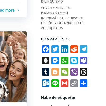
BILINGÜISMO.
CURSO ONLINE DE
ead more
PROGRAMACIÓN
INFORMÁTICA Y CURSO DE
DISEÑO Y DESARROLLO DE
VIDEOJUEGOS.
COMPARTENOS
Facebook
Twitter
LinkedIn
Reddit
Tele
Snapchat
Messenger
WhatsApp
Skype
Tea
Tumblr
Blogger
WeChat
Viber
Thre
Outlook.com
Line
Gmail
Copy
Comp
Link
Nube de etiquetas