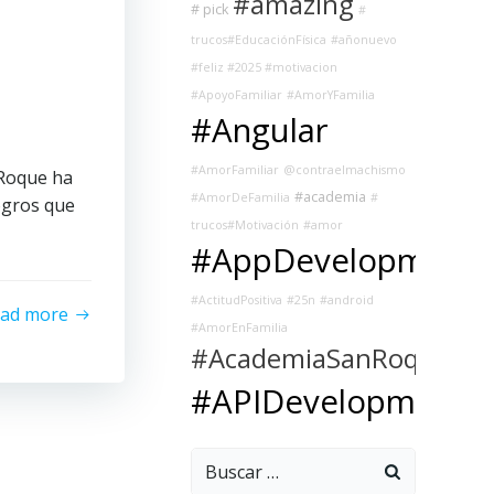
#amazing
# pick
#
trucos#EducaciónFísica
#añonuevo
#feliz #2025 #motivacion
#ApoyoFamiliar
#AmorYFamilia
#Angular
#AmorFamiliar
@contraelmachismo
nRoque ha
#academia
#AmorDeFamilia
#
ogros que
trucos#Motivación
#amor
#AppDevelopment
#ActitudPositiva
#25n
#android
ead more
#AmorEnFamilia
#AcademiaSanRoque
#APIDevelopment
Buscar: