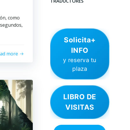
TRADUCTORES
ión, como
 segundos,
Solicita+
INFO
ead more
y reserva tu
plaza
LIBRO DE
VISITAS