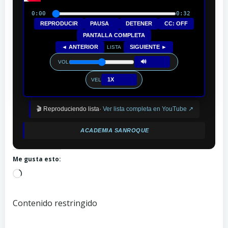
0:00
0:32
REPRODUCIR
PAUSA
DETENER
CC: OFF
PANTALLA COMPLETA
◄ ANTERIOR
SIGUIENTE ►
LISTA
🔊
VOL
1X
VEL
🎬 Reproduciendo lista·
Ver lista completa en YouTube ↗
ACADEMIA SANROQUE
Me gusta esto:
Cargando...
Contenido restringido