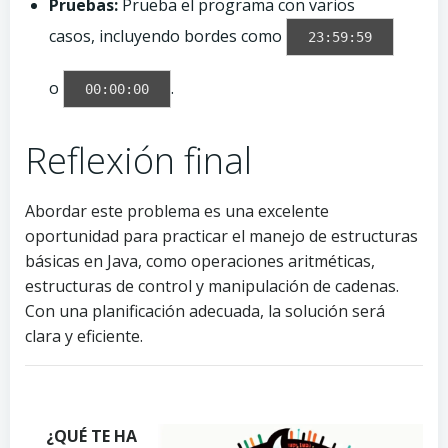
Pruebas:
Prueba el programa con varios
casos, incluyendo bordes como
23:59:59
o
.
00:00:00
Reflexión final
Abordar este problema es una excelente
oportunidad para practicar el manejo de estructuras
básicas en Java, como operaciones aritméticas,
estructuras de control y manipulación de cadenas.
Con una planificación adecuada, la solución será
clara y eficiente.
P
P
P
h
h
h
¿QUÉ TE HA
o
o
o