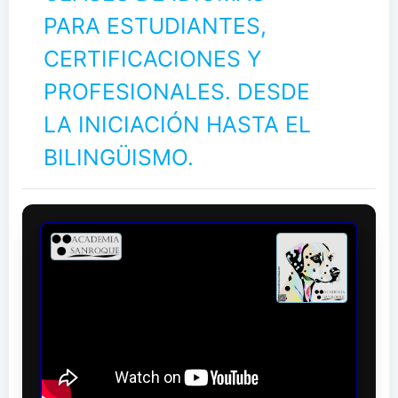
PARA ESTUDIANTES,
CERTIFICACIONES Y
PROFESIONALES. DESDE
LA INICIACIÓN HASTA EL
BILINGÜISMO.