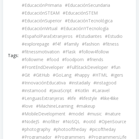
#EducaciónPrimaria
#EducaciónSecundaria
#EducaciónSTEAM
#EducaciónSTEM
#EducaciónSuperior
#EducaciónTecnológica
#EducaciónVirtual
#EducaciónYTecnología
#EspañolParaExtranjeros
#Estudiantes
#Estudio
#explorepage
#f4f
#family
#fashion
#fitness
#fitnessmotivation
#Flask
#follow4follow
Tags:
#followme
#food
#foodporn
#friends
#FrontEndDeveloper
#FullStackDeveloper
#fun
#Git
#GitHub
#GoLang
#happy
#HTML
#igers
#InnovaciónEducativa
#instadaily
#instagood
#instamood
#JavaScript
#Kotlin
#Laravel
#LenguasExtranjeras
#life
#lifestyle
#like4like
#love
#MachineLearning
#makeup
#MobileDevelopment
#model
#music
#nature
#NodeJS
#nofilter
#NoSQL
#ootd
#OpenSource
#photography
#photooftheday
#picoftheday
#Programador
#Programmers
#ProgrammersLife