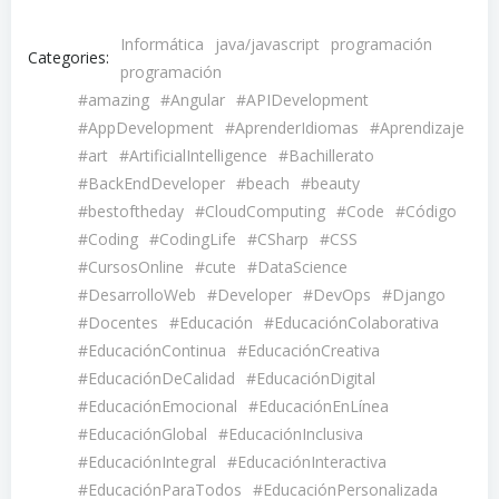
Informática
java/javascript
programación
Categories:
programación
#amazing
#Angular
#APIDevelopment
#AppDevelopment
#AprenderIdiomas
#Aprendizaje
#art
#ArtificialIntelligence
#Bachillerato
#BackEndDeveloper
#beach
#beauty
#bestoftheday
#CloudComputing
#Code
#Código
#Coding
#CodingLife
#CSharp
#CSS
#CursosOnline
#cute
#DataScience
#DesarrolloWeb
#Developer
#DevOps
#Django
#Docentes
#Educación
#EducaciónColaborativa
#EducaciónContinua
#EducaciónCreativa
#EducaciónDeCalidad
#EducaciónDigital
#EducaciónEmocional
#EducaciónEnLínea
#EducaciónGlobal
#EducaciónInclusiva
#EducaciónIntegral
#EducaciónInteractiva
#EducaciónParaTodos
#EducaciónPersonalizada