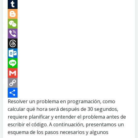
Teams
Tumblr
Blogger
WeChat
Viber
Threads
Outlook.com
Line
Gmail
Copy
Link
Compartir
Resolver un problema en programación, como
calcular qué hora será después de 30 segundos,
requiere planificar y entender el problema antes de
escribir el código. A continuación, presentamos un
esquema de los pasos necesarios y algunos