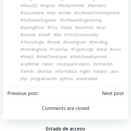
#ReactJS
#repost
#RubyOnRails
#Rumano
#Secundaria
#sky
#smile
#SoftwareDevelopment
#SoftwareEngineer
#SoftwareEngineering
#SpringBoot
#SQL
#style
#summer
#sun
#sunset
#Swift
#tbt
#TechCommunity
#Tecnología
#travel
#travelgram
#trending
#trendingnow
#Tutorías
#TypeScript
#viral
#vsco
#VueJS
#WebDeveloper
#WebDevelopment
academia
clases
clasesparticulares
formación
francés
idiomas
informática
inglés
italiano
java
php
programación
python
universidad
Navegación
Navegación
Previous post
Next post
por
por
Comments are closed
las
las
Estado de acceso