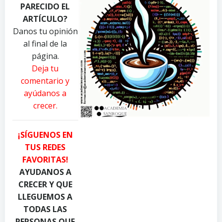
PARECIDO EL
t
t
t
o
o
o
ARTÍCULO?
b
b
b
Danos tu opinión
y
y
y
al final de la
P
R
A
página.
a
e
n
Deja tu
v
a
d
comentario y
e
l
r
ayúdanos a
l
T
e
crecer.
D
o
a
a
u
P
n
g
i
¡SÍGUENOS EN
i
h
a
TUS REDES
l
C
c
FAVORITAS!
y
a
q
u
n
u
AYUDANOS A
k
d
a
CRECER Y QUE
o
y
d
LLEGUEMOS A
n
.
i
TODAS LAS
P
c
o
PERSONAS QUE