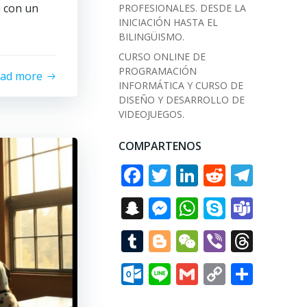
 con un
PROFESIONALES. DESDE LA
INICIACIÓN HASTA EL
BILINGÜISMO.
CURSO ONLINE DE
PROGRAMACIÓN
ead more
INFORMÁTICA Y CURSO DE
DISEÑO Y DESARROLLO DE
VIDEOJUEGOS.
COMPARTENOS
Facebook
Twitter
LinkedIn
Reddit
Tele
Snapchat
Messenger
WhatsApp
Skype
Tea
Tumblr
Blogger
WeChat
Viber
Thre
Outlook.com
Line
Gmail
Copy
Comp
Link