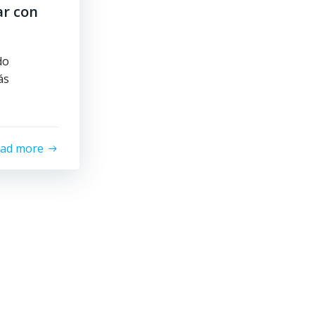
ar con
do
ás
ead more