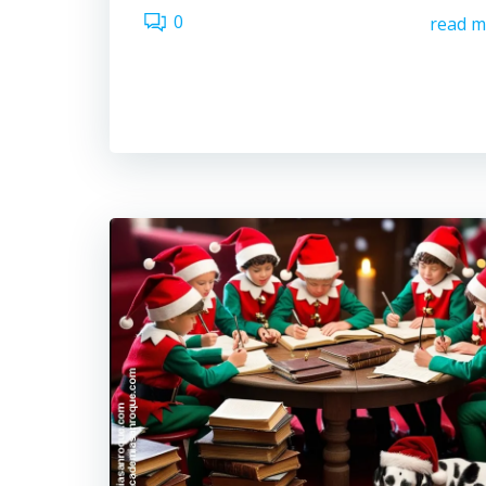
0
read m