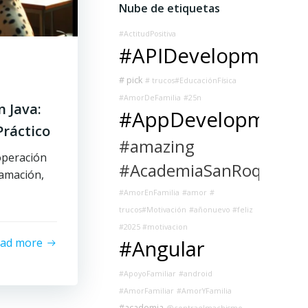
Nube de etiquetas
#ActitudPositiva
#APIDevelopment
# pick
# trucos#EducaciónFísica
#AmorDeFamilia
#25n
 Java:
#AppDevelopment
Práctico
#amazing
operación
#AcademiaSanRoque
amación,
#AmorEnFamilia
#amor
#
trucos#Motivación
#añonuevo #feliz
#2025 #motivacion
ead more
#Angular
#ApoyoFamiliar
#android
#AmorFamiliar
#AmorYFamilia
#academia