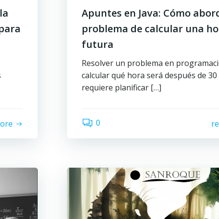
la
Apuntes en Java: Cómo abord
para
problema de calcular una ho
futura
Resolver un problema en programac
s
calcular qué hora será después de 30
requiere planificar […]
0
ore
r