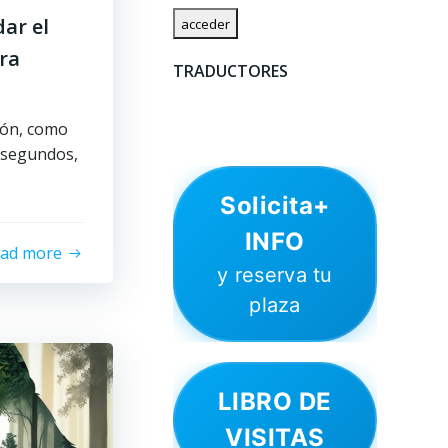
ar el
ra
TRADUCTORES
ión, como
 segundos,
Solicita+
INFO
ead more
y reserva tu
plaza
LIBRO DE
VISITAS