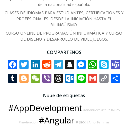
de la nacionalidad española.
CLASES DE IDIOMAS PARA ESTUDIANTES, CERTIFICACIONES Y
PROFESIONALES. DESDE LA INICIACIÓN HASTA EL
BILINGÜISMO.
CURSO ONLINE DE PROGRAMACIÓN INFORMÁTICA Y CURSO
DE DISEÑO Y DESARROLLO DE VIDEOJUEGOS.
COMPARTENOS
Facebook
Twitter
LinkedIn
Reddit
Telegram
Snapchat
Messenge
Whats
Sky
T
Tumblr
Blogger
WeChat
Viber
Threads
Outlook.co
Line
Gmail
Cop
C
Link
Nube de etiquetas
#AppDevelopment
#añonuevo #feliz #2025
#Angular
# pick
#motivacion
#AmorFamiliar