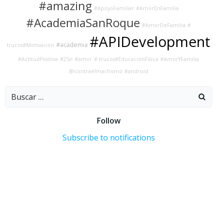
#amazing
#ApoyoFamiliar
#AmorEnFamilia
#AcademiaSanRoque
#AmorDeFamilia
#
#APIDevelopment
#academia
trucos#Motivación
#ActitudPositiva
#25n
#amor
# trucos#EducaciónFísica
#AmorYFamilia
@contraelmachismo
#android
Buscar:
Follow
Subscribe to notifications