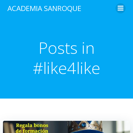
Saltar
ACADEMIA SANROQUE
al
contenido
Posts in
#like4like