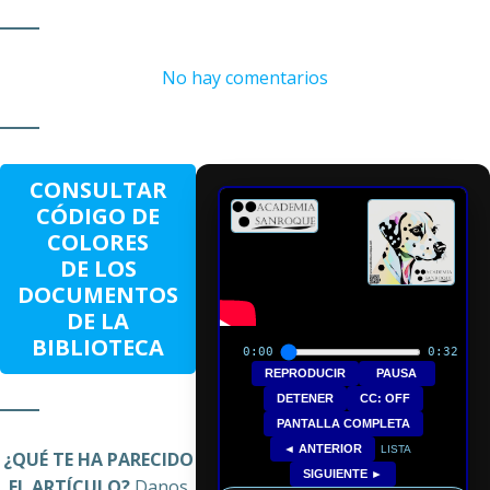
en
No hay comentarios
QUÍMICA
–
COMPOSICIÓN
QUÍMICA,
CONSULTAR
FÓRMULAS
CÓDIGO DE
EMPÍRICAS
COLORES
Y
DE LOS
MOLECULARES
DOCUMENTOS
DE LA
BIBLIOTECA
0:00
0:32
REPRODUCIR
PAUSA
DETENER
CC: OFF
PANTALLA COMPLETA
◄ ANTERIOR
LISTA
¿QUÉ TE HA PARECIDO
SIGUIENTE ►
EL ARTÍCULO?
Danos