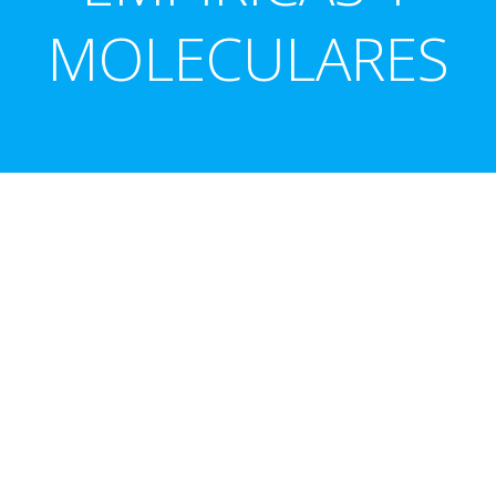
MOLECULARES
Nombre de usuario o correo electrónico:
*
Contraseña
*
Mantenerme conectado
Registro