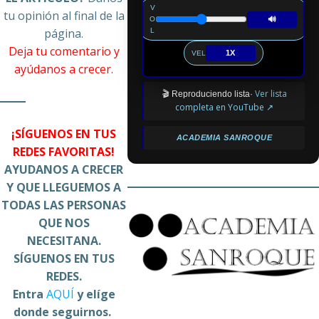
V
tu opinión al final de la
🔊
O
página.
L
Deja tu comentario y
1X
VEL
ayúdanos a crecer.
Ver lista
🎬 Reproduciendo lista·
completa en YouTube ↗
¡SÍGUENOS EN TUS
ACADEMIA SANROQUE
REDES FAVORITAS!
AYUDANOS A CRECER
Y QUE LLEGUEMOS A
TODAS LAS PERSONAS
QUE NOS
NECESITANA.
SÍGUENOS EN TUS
REDES.
Entra
AQUÍ
y elíge
donde seguirnos.