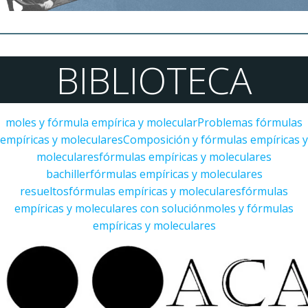
BIBLIOTECA
moles y fórmula empírica y molecular
Problemas fórmulas
empíricas y moleculares
Composición y fórmulas empíricas y
moleculares
fórmulas empíricas y moleculares
bachiller
fórmulas empíricas y moleculares
resueltos
fórmulas empíricas y moleculares
fórmulas
empíricas y moleculares con solución
moles y fórmulas
empíricas y moleculares