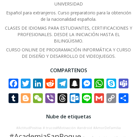
UNIVERSIDAD
Español para extranjeros. Curso preparatorio para la obtención
de la nacionalidad española.
CLASES DE IDIOMAS PARA ESTUDIANTES, CERTIFICACIONES Y
PROFESIONALES. DESDE LA INICIACIÓN HASTA EL
BILINGÜISMO.
CURSO ONLINE DE PROGRAMACIÓN INFORMÁTICA Y CURSO
DE DISEÑO Y DESARROLLO DE VIDEOJUEGOS.
COMPARTENOS
Facebook
Twitter
LinkedIn
Reddit
Telegram
Snapchat
Messenge
Whats
Sky
T
Tumblr
Blogger
WeChat
Viber
Threads
Outlook.co
Line
Gmail
Cop
C
Link
Nube de etiquetas
#ActitudPositiva
# trucos#Motivación
#android
#AmorDeFamilia
#AcademiaSanRoque