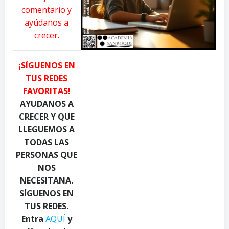
v
a
d
comentario y
e
l
r
ayúdanos a
l
T
e
crecer.
D
o
a
a
u
P
n
g
i
¡SÍGUENOS EN
i
h
a
TUS REDES
l
C
c
FAVORITAS!
y
a
q
u
n
u
AYUDANOS A
k
d
a
CRECER Y QUE
o
y
d
LLEGUEMOS A
n
.
i
TODAS LAS
P
c
o
PERSONAS QUE
e
o
o
NOS
x
m
n
NECESITANA.
e
o
P
l
n
e
SÍGUENOS EN
s
P
x
TUS REDES.
.
e
e
Entra
AQUÍ
y
c
x
l