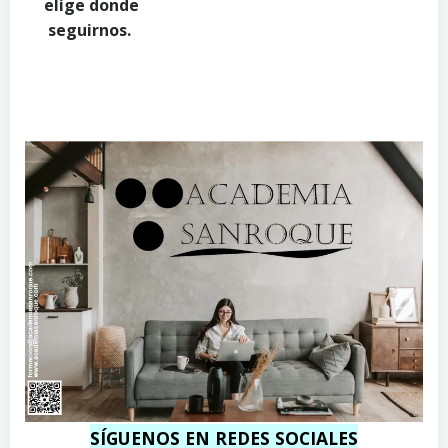
elíge donde
o
e
s
seguirnos.
m
l
.
s
c
.
o
c
m
o
m
SÍGUENOS EN REDES SOCIALES