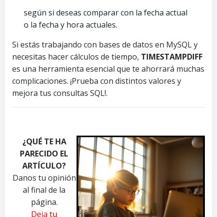
según si deseas comparar con la fecha actual
o la fecha y hora actuales.
Si estás trabajando con bases de datos en MySQL y
necesitas hacer cálculos de tiempo,
TIMESTAMPDIFF
es una herramienta esencial que te ahorrará muchas
complicaciones. ¡Prueba con distintos valores y
mejora tus consultas SQL!.
P
P
P
h
h
h
¿QUÉ TE HA
o
o
o
PARECIDO EL
t
t
t
o
o
o
ARTÍCULO?
b
b
b
Danos tu opinión
y
y
y
al final de la
P
R
A
página.
a
e
n
Deja tu