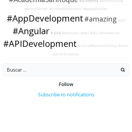
#academia
#AmorYFamilia
#AmorFamiliar
@contraelmachismo
#ApoyoFamiliar
#AppDevelopment
#amazing
#25n
#Angular
# pick
#añonuevo #feliz #2025 #motivacion
#APIDevelopment
# trucos#EducaciónFísica
#amor
#AmorEnFamilia
Buscar:
Follow
Subscribe to notifications