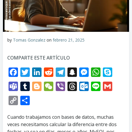
by
Tomas Gonzalez
on
febrero 21, 2025
COMPARTE ESTE ARTÍCULO
Facebook
Twitter
LinkedIn
Reddit
Telegram
Snapchat
Messenge
Whats
Sky
Teams
Tumblr
Blogger
WeChat
Viber
Threads
Outlook.
Line
Gma
Copy
Compartir
Link
Cuando trabajamos con bases de datos, muchas
veces necesitamos calcular la diferencia entre dos
fechas, ya sea en días, meses o años. MySQL nos