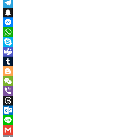
Reddit
Telegram
Snapchat
Messenger
WhatsApp
Skype
Teams
Tumblr
Blogger
WeChat
Viber
Threads
Outlook.com
Line