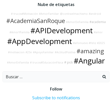
Nube de etiquetas
# trucos#Motivación
#AmorFamiliar
@contraelmachismo
#android
#AcademiaSanRoque
#academia
#AmorDeFamilia
#APIDevelopment
#AmorYFamilia
#amor
#AppDevelopment
#añonuevo #feliz #2025
#amazing
#motivacion
#25n
#ApoyoFamiliar
#ActitudPositiva
#Angular
# pick
#AmorEnFamilia
# trucos#EducaciónFísica
Buscar:
Follow
Subscribe to notifications