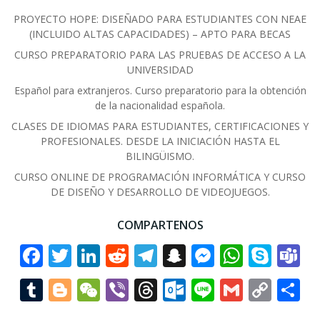
PROYECTO HOPE: DISEÑADO PARA ESTUDIANTES CON NEAE
(INCLUIDO ALTAS CAPACIDADES) – APTO PARA BECAS
CURSO PREPARATORIO PARA LAS PRUEBAS DE ACCESO A LA
UNIVERSIDAD
Español para extranjeros. Curso preparatorio para la obtención
de la nacionalidad española.
CLASES DE IDIOMAS PARA ESTUDIANTES, CERTIFICACIONES Y
PROFESIONALES. DESDE LA INICIACIÓN HASTA EL
BILINGÜISMO.
CURSO ONLINE DE PROGRAMACIÓN INFORMÁTICA Y CURSO
DE DISEÑO Y DESARROLLO DE VIDEOJUEGOS.
COMPARTENOS
Facebook
Twitter
LinkedIn
Reddit
Telegram
Snapchat
Messenge
Whats
Sky
T
Tumblr
Blogger
WeChat
Viber
Threads
Outlook.co
Line
Gmail
Cop
C
Link