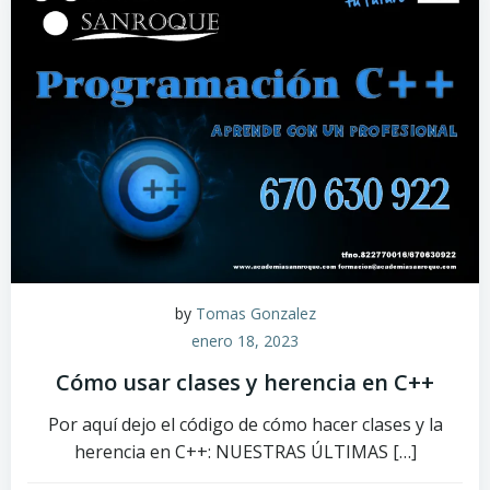
by
Tomas Gonzalez
enero 18, 2023
Cómo usar clases y herencia en C++
Por aquí dejo el código de cómo hacer clases y la
herencia en C++: NUESTRAS ÚLTIMAS […]