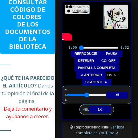
CONSULTAR
CÓDIGO DE
COLORES
DE LOS
DOCUMENTOS
DE LA
BIBLIOTECA
0:00
0:32
REPRODUCIR
PAUSA
DETENER
CC: OFF
PANTALLA COMPLETA
◄ ANTERIOR
LISTA
¿QUÉ TE HA PARECIDO
SIGUIENTE ►
EL ARTÍCULO?
Danos
V
tu opinión al final de la
🔊
O
página.
L
Deja tu comentario y
1X
VEL
ayúdanos a crecer.
Ver lista
🎬 Reproduciendo lista·
completa en YouTube ↗