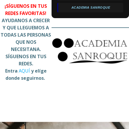
¡SÍGUENOS EN TUS
ACADEMIA SANROQUE
REDES FAVORITAS!
AYUDANOS A CRECER
Y QUE LLEGUEMOS A
TODAS LAS PERSONAS
QUE NOS
NECESITANA.
SÍGUENOS EN TUS
REDES.
Entra
AQUÍ
y elíge
donde seguirnos.
P
P
P
h
h
h
o
o
o