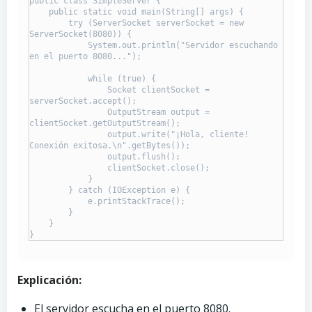
public class SimpleServer {

    public static void main(String[] args) {

        try (ServerSocket serverSocket = new 
ServerSocket(8080)) {

            System.out.println("Servidor escuchando 
en el puerto 8080...");

            while (true) {

                Socket clientSocket = 
serverSocket.accept();

                OutputStream output = 
clientSocket.getOutputStream();

                output.write("¡Hola, cliente! 
Conexión exitosa.\n".getBytes());

                output.flush();

                clientSocket.close();

            }

        } catch (IOException e) {

            e.printStackTrace();

        }

    }

}
Explicación:
El servidor escucha en el puerto 8080.