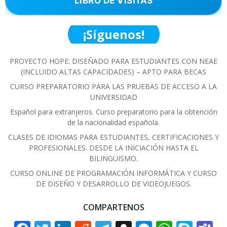
LIBRO DE VISITAS
¡Síguenos!
PROYECTO HOPE: DISEÑADO PARA ESTUDIANTES CON NEAE
(INCLUIDO ALTAS CAPACIDADES) – APTO PARA BECAS
CURSO PREPARATORIO PARA LAS PRUEBAS DE ACCESO A LA
UNIVERSIDAD
Español para extranjeros. Curso preparatorio para la obtención
de la nacionalidad española.
CLASES DE IDIOMAS PARA ESTUDIANTES, CERTIFICACIONES Y
PROFESIONALES. DESDE LA INICIACIÓN HASTA EL
BILINGÜISMO.
CURSO ONLINE DE PROGRAMACIÓN INFORMÁTICA Y CURSO
DE DISEÑO Y DESARROLLO DE VIDEOJUEGOS.
COMPARTENOS
Facebook
Twitter
LinkedIn
Reddit
Telegram
Snapchat
Messenge
Whats
Sky
T