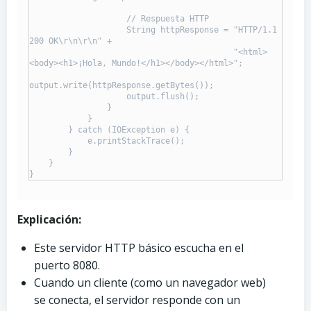
                    // Respuesta HTTP

                    String httpResponse = "HTTP/1.1 
200 OK\r\n\r\n" + 

                                          "<html>
<body><h1>¡Hola, Mundo!</h1></body></html>";

output.write(httpResponse.getBytes());

                    output.flush();

                }

            }

        } catch (IOException e) {

            e.printStackTrace();

        }

    }

}
Explicación:
Este servidor HTTP básico escucha en el
puerto 8080.
Cuando un cliente (como un navegador web)
se conecta, el servidor responde con un