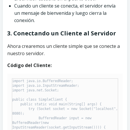
Cuando un cliente se conecta, el servidor envía
un mensaje de bienvenida y luego cierra la
conexión.
3. Conectando un Cliente al Servidor
Ahora crearemos un cliente simple que se conecte a
nuestro servidor.
Código del Cliente:
import java.io.BufferedReader;

import java.io.InputStreamReader;

import java.net.Socket;

public class SimpleClient {

    public static void main(String[] args) {

        try (Socket socket = new Socket("localhost", 
8080);

             BufferedReader input = new 
BufferedReader(new 
InputStreamReader(socket.getInputStream()))) {
