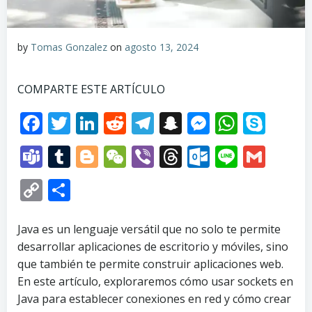
by
Tomas Gonzalez
on
agosto 13, 2024
COMPARTE ESTE ARTÍCULO
Facebook
Twitter
LinkedIn
Reddit
Telegram
Snapchat
Messenge
Whats
Sky
Teams
Tumblr
Blogger
WeChat
Viber
Threads
Outlook.
Line
Gma
Copy
Compartir
Link
Java es un lenguaje versátil que no solo te permite
desarrollar aplicaciones de escritorio y móviles, sino
que también te permite construir aplicaciones web.
En este artículo, exploraremos cómo usar sockets en
Java para establecer conexiones en red y cómo crear