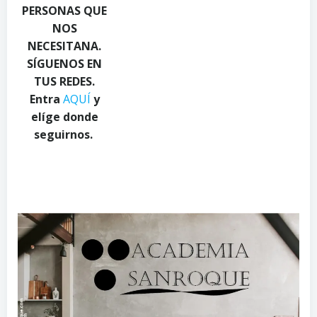
PERSONAS QUE
e
o
o
NOS
x
m
n
NECESITANA.
e
o
P
l
n
e
SÍGUENOS EN
s
P
x
TUS REDES.
.
e
e
Entra
AQUÍ
y
c
x
l
elíge donde
o
e
s
seguirnos.
m
l
.
s
c
.
o
c
m
o
m