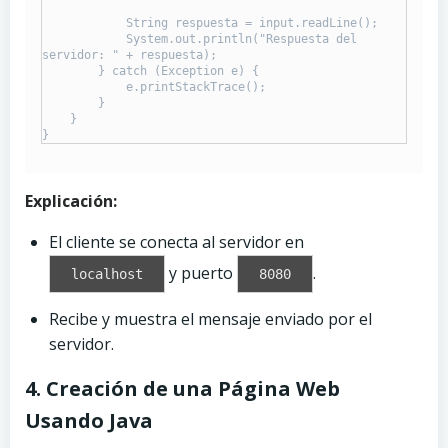
            String respuesta = input.readLine();

            System.out.println("Respuesta del 
servidor: " + respuesta);

        } catch (Exception e) {

            e.printStackTrace();

        }

    }

}
Explicación:
El cliente se conecta al servidor en
y puerto
.
localhost
8080
Recibe y muestra el mensaje enviado por el
servidor.
4. Creación de una Página Web
Usando Java