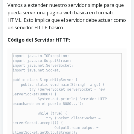
Vamos a extender nuestro servidor simple para que
pueda servir una página web básica en formato
HTML. Esto implica que el servidor debe actuar como
un servidor HTTP básico.
Código del Servidor HTTP:
import java.io.IOException;

import java.io.OutputStream;

import java.net.ServerSocket;

import java.net.Socket;

public class SimpleHttpServer {

    public static void main(String[] args) {

        try (ServerSocket serverSocket = new 
ServerSocket(8080)) {

            System.out.println("Servidor HTTP 
escuchando en el puerto 8080...");

            while (true) {

                try (Socket clientSocket = 
serverSocket.accept()) {

                    OutputStream output = 
clientSocket.getOutputStream();
