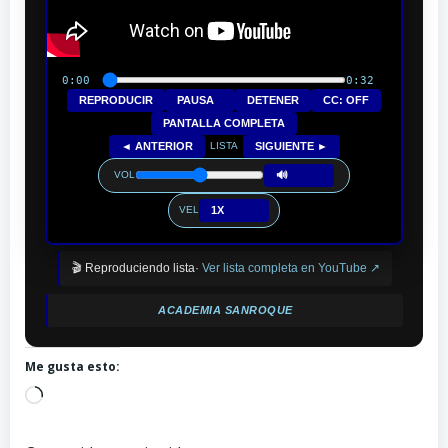
0:00
0:32
REPRODUCIR
PAUSA
DETENER
CC: OFF
PANTALLA COMPLETA
◄ ANTERIOR
SIGUIENTE ►
LISTA
🔊
VOL
1X
VEL
🎬 Reproduciendo lista·
Ver lista completa en YouTube ↗
ACADEMIA SANROQUE
Me gusta esto:
Cargando...