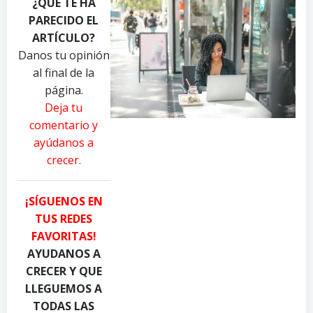
¿QUÉ TE HA
o
o
o
PARECIDO EL
t
t
t
o
o
o
ARTÍCULO?
b
b
b
Danos tu opinión
y
y
y
al final de la
P
R
A
página.
a
e
n
Deja tu
v
a
d
comentario y
e
l
r
ayúdanos a
l
T
e
crecer.
D
o
a
a
u
P
n
g
i
¡SÍGUENOS EN
i
h
a
TUS REDES
l
C
c
FAVORITAS!
y
a
q
u
n
u
AYUDANOS A
k
d
a
CRECER Y QUE
o
y
d
LLEGUEMOS A
n
.
i
TODAS LAS
P
c
o