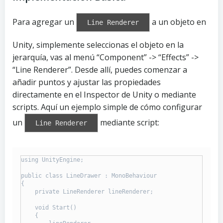
Para agregar un
a un objeto en
Line Renderer
Unity, simplemente seleccionas el objeto en la
jerarquía, vas al menú “Component” -> “Effects” ->
“Line Renderer”. Desde allí, puedes comenzar a
añadir puntos y ajustar las propiedades
directamente en el Inspector de Unity o mediante
scripts. Aquí un ejemplo simple de cómo configurar
un
mediante script:
Line Renderer
using UnityEngine;

public class LineDrawer : MonoBehaviour

{

    private LineRenderer lineRenderer;

    void Start()

    {
