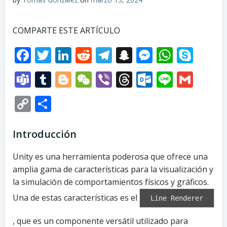
COMPARTE ESTE ARTÍCULO
Facebook
Twitter
LinkedIn
Reddit
Telegram
Snapchat
Messenge
Whats
Sky
Teams
Tumblr
Blogger
WeChat
Viber
Threads
Outlook.
Line
Gma
Copy
Compartir
Link
Introducción
Unity es una herramienta poderosa que ofrece una
amplia gama de características para la visualización y
la simulación de comportamientos físicos y gráficos.
Una de estas características es el
Line Renderer
, que es un componente versátil utilizado para