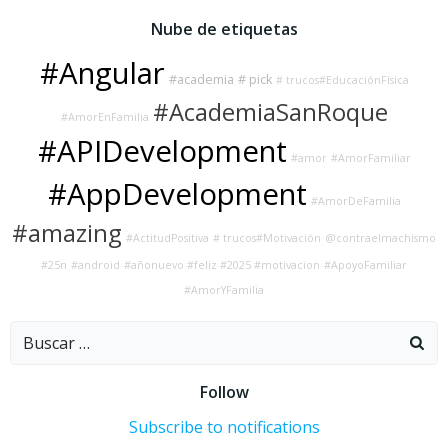
Nube de etiquetas
#Angular
#academia
# pick
# trucos#EducaciónFísica
#AcademiaSanRoque
#AmorEnFamilia
#APIDevelopment
#amor
#AmorFamiliar
#AppDevelopment
#AmorDeFamilia
#amazing
#ActitudPositiva
# trucos#Motivación
@contraelmachismo
#25n
#android
#añonuevo #feliz #2025 #motivacion
#ApoyoFamiliar
#AmorYFamilia
Buscar:
Follow
Subscribe to notifications