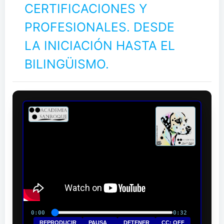
CERTIFICACIONES Y
PROFESIONALES. DESDE
LA INICIACIÓN HASTA EL
BILINGÜISMO.
0:00
0:32
REPRODUCIR
PAUSA
DETENER
CC: OFF