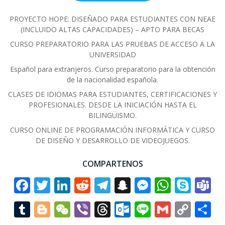
PROYECTO HOPE: DISEÑADO PARA ESTUDIANTES CON NEAE
(INCLUIDO ALTAS CAPACIDADES) – APTO PARA BECAS
CURSO PREPARATORIO PARA LAS PRUEBAS DE ACCESO A LA
UNIVERSIDAD
Español para extranjeros. Curso preparatorio para la obtención
de la nacionalidad española.
CLASES DE IDIOMAS PARA ESTUDIANTES, CERTIFICACIONES Y
PROFESIONALES. DESDE LA INICIACIÓN HASTA EL
BILINGÜISMO.
CURSO ONLINE DE PROGRAMACIÓN INFORMÁTICA Y CURSO
DE DISEÑO Y DESARROLLO DE VIDEOJUEGOS.
COMPARTENOS
Facebook
Twitter
LinkedIn
Reddit
Telegram
Snapchat
Messenge
Whats
Sky
T
Tumblr
Blogger
WeChat
Viber
Threads
Outlook.co
Line
Gmail
Cop
C
Link