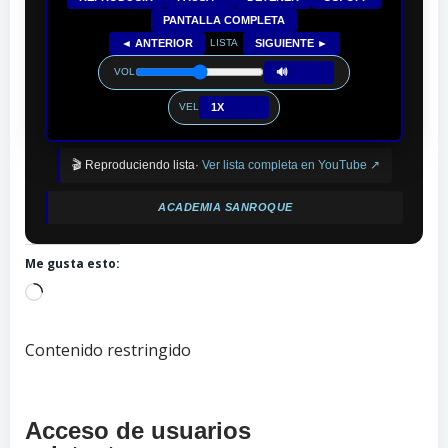
PANTALLA COMPLETA
◄ ANTERIOR
SIGUIENTE ►
LISTA
🔊
VOL
1X
VEL
🎬 Reproduciendo lista·
Ver lista completa en YouTube ↗
ACADEMIA SANROQUE
Me gusta esto:
Cargando...
Contenido restringido
Acceso de usuarios