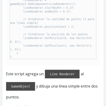
        lineRenderer = 
gameObject.AddComponent<LineRenderer>();

        lineRenderer.startWidth = 0.1f;

        lineRenderer.endWidth = 0.1f;

        // Establecer la cantidad de puntos (2 para 
una línea simple)

        lineRenderer.positionCount = 2;

        // Establecer la posición de los puntos

        lineRenderer.SetPosition(0, new Vector3(0, 
0, 0));

        lineRenderer.SetPosition(1, new Vector3(1, 
1, 0));

    }

}
Este script agrega un
al
Line Renderer
y dibuja una línea simple entre dos
GameObject
puntos.