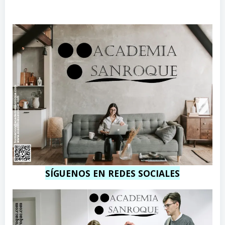
c
m
o
m
SÍGUENOS EN REDES SOCIALES