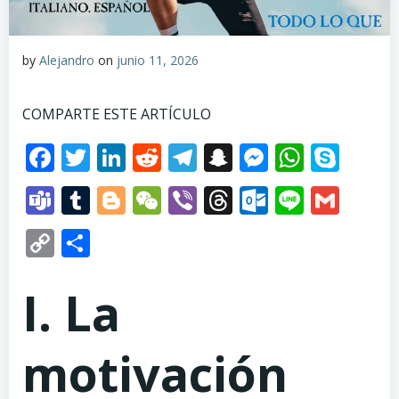
by
Alejandro
on
junio 11, 2026
COMPARTE ESTE ARTÍCULO
Facebook
Twitter
LinkedIn
Reddit
Telegram
Snapchat
Messenge
Whats
Sky
Teams
Tumblr
Blogger
WeChat
Viber
Threads
Outlook.
Line
Gma
Copy
Compartir
Link
I. La
motivación