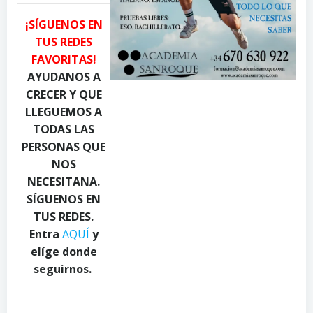
n
g
i
¡SÍGUENOS EN
i
h
a
TUS REDES
l
C
c
FAVORITAS!
y
a
q
u
n
u
AYUDANOS A
k
d
a
CRECER Y QUE
o
y
d
LLEGUEMOS A
n
.
i
TODAS LAS
P
c
o
PERSONAS QUE
e
o
o
NOS
x
m
n
NECESITANA.
e
o
P
l
n
e
SÍGUENOS EN
s
P
x
TUS REDES.
.
e
e
Entra
AQUÍ
y
c
x
l
elíge donde
o
e
s
seguirnos.
m
l
.
s
c
.
o