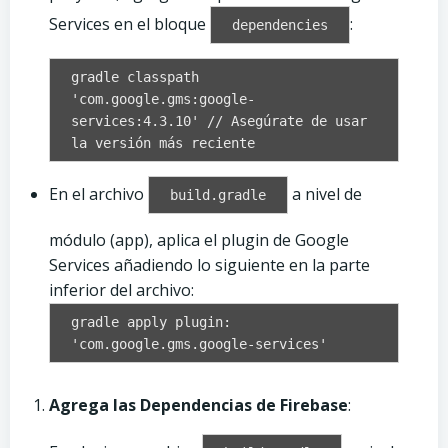
Services en el bloque
:
dependencies
gradle classpath
'com.google.gms:google-
services:4.3.10' // Asegúrate de usar
la versión más reciente
En el archivo
a nivel de
build.gradle
módulo (app), aplica el plugin de Google
Services añadiendo lo siguiente en la parte
inferior del archivo:
gradle apply plugin:
'com.google.gms.google-services'
Agrega las Dependencias de Firebase
: