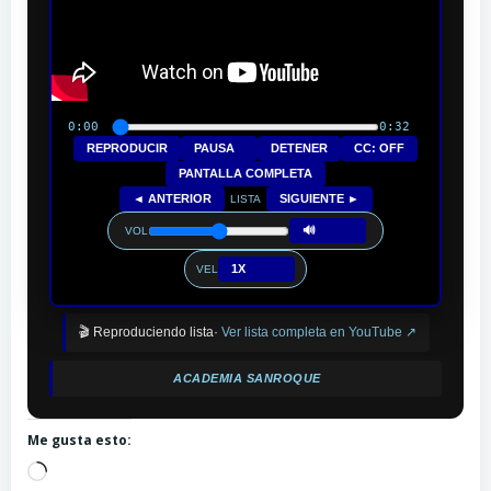
0:00
0:32
REPRODUCIR
PAUSA
DETENER
CC: OFF
PANTALLA COMPLETA
◄ ANTERIOR
SIGUIENTE ►
LISTA
🔊
VOL
1X
VEL
🎬 Reproduciendo lista·
Ver lista completa en YouTube ↗
ACADEMIA SANROQUE
Me gusta esto:
Cargando...