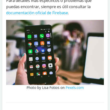
Para detalles más específicos o problemas que
puedas encontrar, siempre es útil consultar la
documentación oficial de Firebase
.
Photo by Lisa Fotios on
Pexels.com
P
P
P