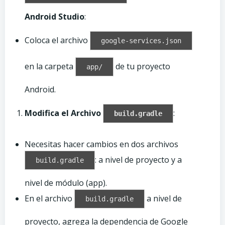
Android Studio
:
Coloca el archivo
google-services.json
en la carpeta
de tu proyecto
app/
Android.
Modifica el Archivo
:
build.gradle
Necesitas hacer cambios en dos archivos
: a nivel de proyecto y a
build.gradle
nivel de módulo (app).
En el archivo
a nivel de
build.gradle
proyecto, agrega la dependencia de Google