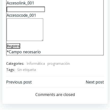
Accesolink_001
Accesocode_001
*
Campo necesario
Categories:
Informática
programación
Tags:
Sin etiqueta
Navegación
Navegación
Previous post
Next post
por
por
Comments are closed
las
las