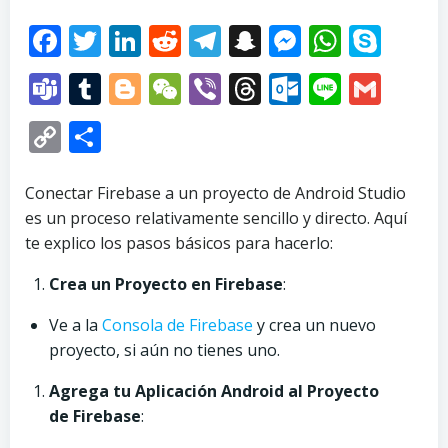
Facebook
Twitter
LinkedIn
Reddit
Telegram
Snapchat
Messenge
Whats
Sky
Teams
Tumblr
Blogger
WeChat
Viber
Threads
Outlook.
Line
Gma
Copy
Compartir
Link
Conectar Firebase a un proyecto de Android Studio
es un proceso relativamente sencillo y directo. Aquí
te explico los pasos básicos para hacerlo:
Crea un Proyecto en Firebase
:
Ve a la
Consola de Firebase
y crea un nuevo
proyecto, si aún no tienes uno.
Agrega tu Aplicación Android al Proyecto
de Firebase
: