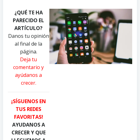
h
h
h
¿QUÉ TE HA
o
o
o
PARECIDO EL
t
t
t
o
o
o
ARTÍCULO?
b
b
b
Danos tu opinión
y
y
y
al final de la
P
R
A
página.
a
e
n
Deja tu
v
a
d
comentario y
e
l
r
ayúdanos a
l
T
e
crecer.
D
o
a
a
u
P
n
g
i
¡SÍGUENOS EN
i
h
a
TUS REDES
l
C
c
FAVORITAS!
y
a
q
u
n
u
AYUDANOS A
k
d
a
CRECER Y QUE
o
y
d