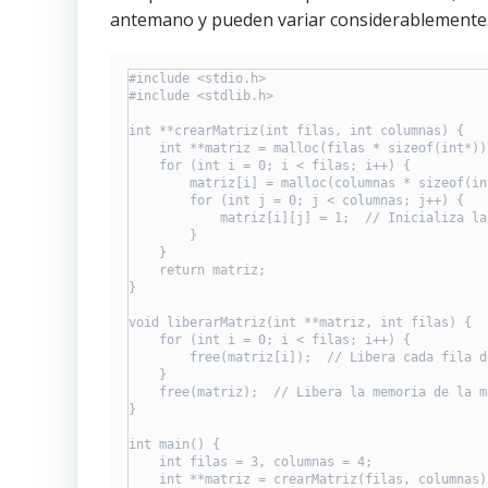
antemano y pueden variar considerablemente
#include <stdio.h>

#include <stdlib.h>

int **crearMatriz(int filas, int columnas) {

    int **matriz = malloc(filas * sizeof(int*))
    for (int i = 0; i < filas; i++) {

        matriz[i] = malloc(columnas * sizeof(in
        for (int j = 0; j < columnas; j++) {

            matriz[i][j] = 1;  // Inicializa la
        }

    }

    return matriz;

}

void liberarMatriz(int **matriz, int filas) {

    for (int i = 0; i < filas; i++) {

        free(matriz[i]);  // Libera cada fila d
    }

    free(matriz);  // Libera la memoria de la ma
}

int main() {

    int filas = 3, columnas = 4;

    int **matriz = crearMatriz(filas, columnas);