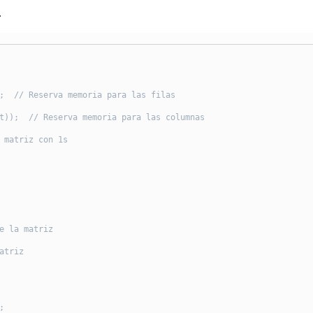
.
;  // Reserva memoria para las filas

t));  // Reserva memoria para las columnas

 matriz con 1s

e la matriz

triz


