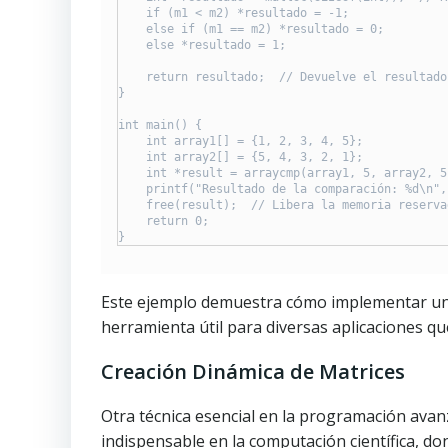
    if (m1 < m2) *resultado = -1;

    else if (m1 == m2) *resultado = 0;

    else *resultado = 1;

    return resultado;  // Devuelve el resultado
}

int main() {

    int array1[] = {1, 2, 3, 4, 5};

    int array2[] = {5, 4, 3, 2, 1};

    int *result = arraycmp(array1, 5, array2, 5)
    printf("Resultado de la comparación: %d\n",
    free(result);  // Libera la memoria reserva
    return 0;

}
Este ejemplo demuestra cómo implementar un
herramienta útil para diversas aplicaciones 
Creación Dinámica de Matrices
Otra técnica esencial en la programación avanz
indispensable en la computación científica, d