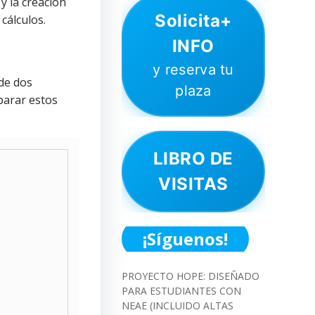
y la creación
Solicita+
cálculos.
INFO
y reserva tu
 de dos
plaza
parar estos
LIBRO DE
VISITAS
¡Síguenos!
PROYECTO HOPE: DISEÑADO
PARA ESTUDIANTES CON
NEAE (INCLUIDO ALTAS