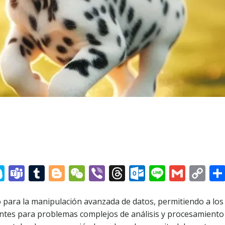
at
senger
hatsApp
Skype
Teams
Tumblr
Blogger
WeChat
Viber
Threads
Outlook.c
Line
Gmai
Co
Li
 para la manipulación avanzada de datos, permitiendo a los
entes para problemas complejos de análisis y procesamiento 