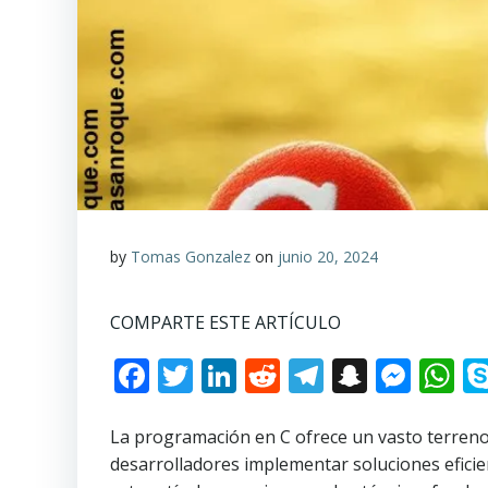
by
Tomas Gonzalez
on
junio 20, 2024
COMPARTE ESTE ARTÍCULO
Facebook
Twitter
LinkedIn
Reddit
Telegram
Snapch
Mes
W
La programación en C ofrece un vasto terreno
desarrolladores implementar soluciones efici