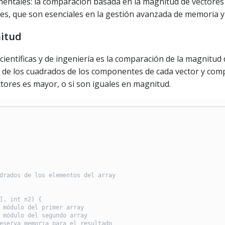
entales: la comparación basada en la magnitud de vectores 
es, que son esenciales en la gestión avanzada de memoria y 
itud
ientíficas y de ingeniería es la comparación de la magnitud
ma de los cuadrados de los componentes de cada vector y com
ctores es mayor, o si son iguales en magnitud.
drados de los elementos del array

], int n2) {

 módulo del primer array

 módulo del segundo array

eserva memoria para el resultado
