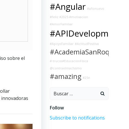
#Angular
#añonuevo
#feliz #2025 #motivacion
#AmorFamiliar
#APIDevelopment
#ApoyoFamiliar
#ActitudPositiva
#AcademiaSanRoque
iso sobre el
# trucos#EducaciónFísica
@contraelmachismo
#amazing
#25n
Buscar:
ollar
ás innovadoras
Follow
Subscribe to notifications
P
P
P
h
h
h