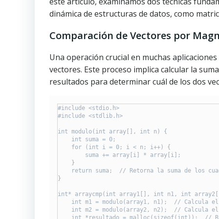
este artículo, examinamos dos técnicas fundam
dinámica de estructuras de datos, como matric
Comparación de Vectores por Magn
Una operación crucial en muchas aplicaciones c
vectores. Este proceso implica calcular la su
resultados para determinar cuál de los dos ve
#include <stdio.h>

#include <stdlib.h>

int modulo(int array[], int n) {

    int suma = 0;

    for (int i = 0; i < n; i++) {

        suma += array[i] * array[i];

    }

    return suma;  // Retorna la suma de los cua
}

int* arraycmp(int array1[], int n1, int array2[
    int m1 = modulo(array1, n1);  // Calcula el
    int m2 = modulo(array2, n2);  // Calcula el
    int *resultado = malloc(sizeof(int));  // R