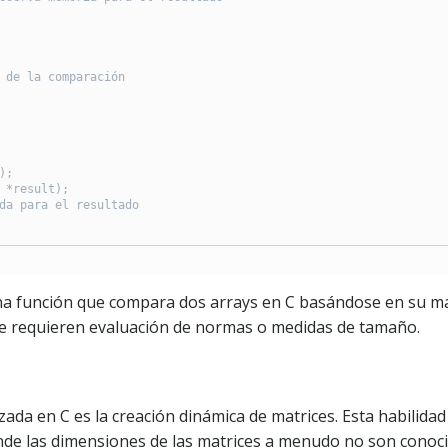
 de la comparación

;

 *result);

da para el resultado

a función que compara dos arrays en C basándose en su m
que requieren evaluación de normas o medidas de tamaño.
ada en C es la creación dinámica de matrices. Esta habilidad
onde las dimensiones de las matrices a menudo no son conoc