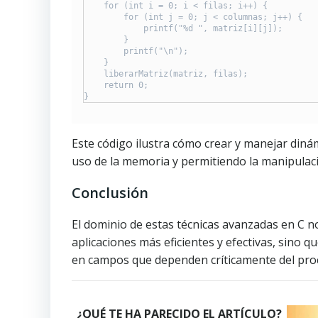
    for (int i = 0; i < filas; i++) {

        for (int j = 0; j < columnas; j++) {

            printf("%d ", matriz[i][j]);

        }

        printf("\n");

    }

    liberarMatriz(matriz, filas);

    return 0;

}
Este código ilustra cómo crear y manejar din
uso de la memoria y permitiendo la manipulaci
Conclusión
El dominio de estas técnicas avanzadas en C n
aplicaciones más eficientes y efectivas, sino 
en campos que dependen críticamente del proce
¿QUÉ TE HA PARECIDO EL ARTÍCULO?