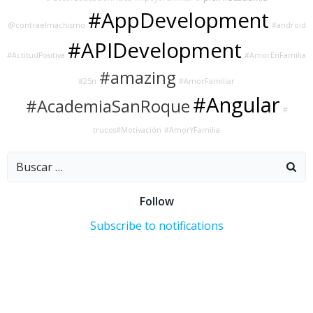
#AppDevelopment
@contraelmachismo
#android
#APIDevelopment
#ActitudPositiva
#AmorEnFamilia
#amazing
#25n
#AmorFamiliar
#Angular
#AcademiaSanRoque
#
trucos#Motivación
#AmorYFamilia
Buscar:
Follow
Subscribe to notifications