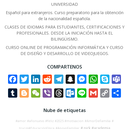
UNIVERSIDAD
Español para extranjeros. Curso preparatorio para la obtención
de la nacionalidad española.
CLASES DE IDIOMAS PARA ESTUDIANTES, CERTIFICACIONES Y
PROFESIONALES. DESDE LA INICIACIÓN HASTA EL
BILINGÜISMO.
CURSO ONLINE DE PROGRAMACIÓN INFORMÁTICA Y CURSO
DE DISEÑO Y DESARROLLO DE VIDEOJUEGOS.
COMPARTENOS
Facebook
Twitter
LinkedIn
Reddit
Telegram
Snapchat
Messenge
Whats
Sky
T
Tumblr
Blogger
WeChat
Viber
Threads
Outlook.co
Line
Gmail
Cop
C
Link
Nube de etiquetas
#amor
#añonuevo #feliz #2025 #motivacion
#AmorDeFamilia
#
# pick
#academia
trucos#EducaciónFísica
#ApoyoFamiliar