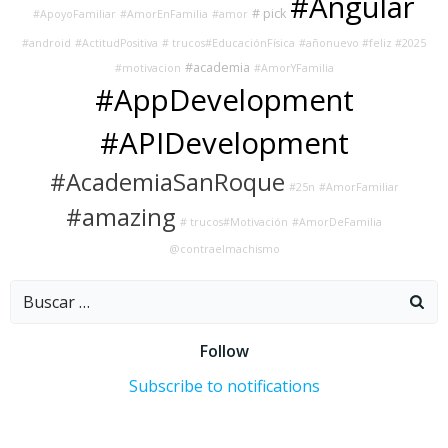
#Angular
# pick
#ApoyoFamiliar
#AmorEnFamilia
#amor
#android
#ActitudPositiva
# trucos#EducaciónFísica
#añonuevo #feliz #2025
#academia
#motivacion
#AmorYFamilia
#AppDevelopment
#APIDevelopment
#AcademiaSanRoque
#25n
#AmorFamiliar
#amazing
# trucos#Motivación
#AmorDeFamilia
@contraelmachismo
Buscar:
Follow
Subscribe to notifications