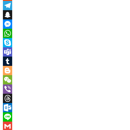
Reddit
Telegram
Snapchat
Messenger
WhatsApp
Skype
Teams
Tumblr
Blogger
WeChat
Viber
Threads
Outlook.com
Line