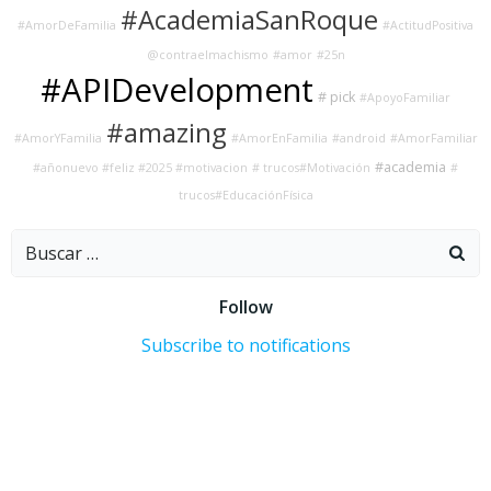
#AcademiaSanRoque
#AmorDeFamilia
#ActitudPositiva
@contraelmachismo
#amor
#25n
#APIDevelopment
# pick
#ApoyoFamiliar
#amazing
#AmorYFamilia
#AmorEnFamilia
#android
#AmorFamiliar
#academia
#añonuevo #feliz #2025 #motivacion
# trucos#Motivación
#
trucos#EducaciónFísica
Buscar:
Follow
Subscribe to notifications