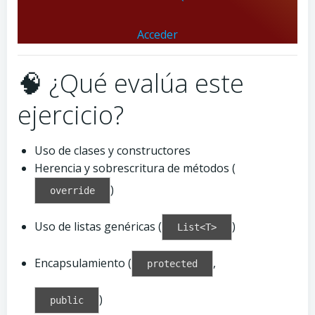
Acceder
🧠 ¿Qué evalúa este
ejercicio?
Uso de clases y constructores
Herencia y sobrescritura de métodos (
)
override
Uso de listas genéricas (
)
List<T>
Encapsulamiento (
,
protected
)
public