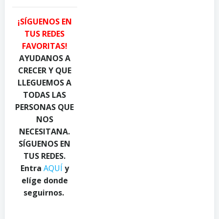
a
u
P
n
g
i
¡SÍGUENOS EN
i
h
a
TUS REDES
l
C
c
FAVORITAS!
y
a
q
u
n
u
AYUDANOS A
k
d
a
CRECER Y QUE
o
y
d
LLEGUEMOS A
n
.
i
TODAS LAS
P
c
o
PERSONAS QUE
e
o
o
NOS
x
m
n
NECESITANA.
e
o
P
l
n
e
SÍGUENOS EN
s
P
x
TUS REDES.
.
e
e
Entra
AQUÍ
y
c
x
l
elíge donde
o
e
s
seguirnos.
m
l
.
s
c
.
o