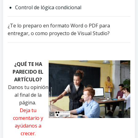
Control de lógica condicional
¿Te lo preparo en formato Word o PDF para
entregar, o como proyecto de Visual Studio?
P
P
P
h
h
h
¿QUÉ TE HA
o
o
o
PARECIDO EL
t
t
t
o
o
o
ARTÍCULO?
b
b
b
Danos tu opinión
y
y
y
al final de la
P
R
A
página.
a
e
n
Deja tu
v
a
d
comentario y
e
l
r
ayúdanos a
l
T
e
crecer.
D
o
a