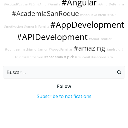
#Angular
#ActitudPositiva
#25n
#AmorYFamilia
#AmorDeFamilia
#AcademiaSanRoque
#añonuevo #feliz #2025
#AppDevelopment
#motivacion
#AmorEnFamilia
#APIDevelopment
#AmorFamiliar
#amazing
@contraelmachismo
#amor
#ApoyoFamiliar
#android
#
#academia
# pick
trucos#Motivación
# trucos#EducaciónFísica
Buscar:
Follow
Subscribe to notifications