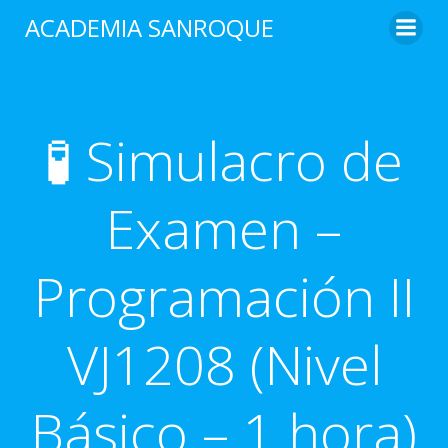
Saltar
ACADEMIA SANROQUE
al
contenido
🧪 Simulacro de
Examen –
Programación II
VJ1208 (Nivel
Básico – 1 hora)