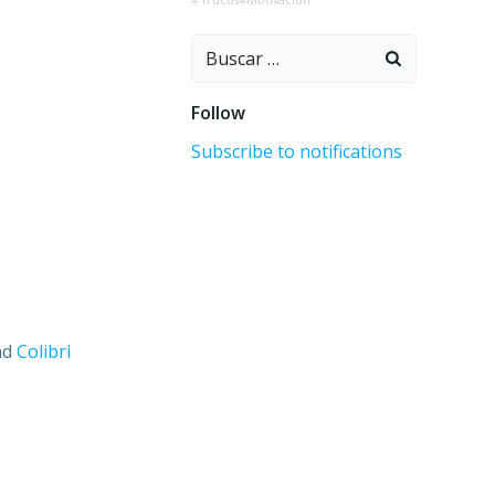
# trucos#Motivación
Buscar:
Follow
Subscribe to notifications
nd
Colibri