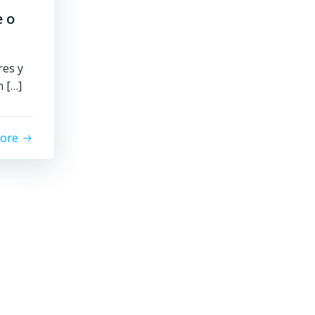
e o
res y
n […]
ore