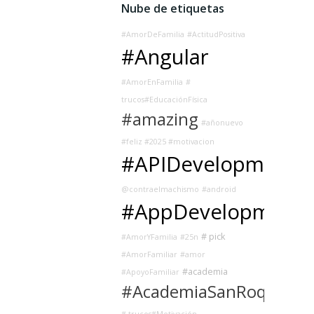
Nube de etiquetas
#AmorDeFamilia
#ActitudPositiva
#Angular
#AmorEnFamilia
#
trucos#EducaciónFísica
#amazing
#añonuevo
#feliz #2025 #motivacion
#APIDevelopment
@contraelmachismo
#android
#AppDevelopment
# pick
#AmorYFamilia
#25n
#AmorFamiliar
#amor
#academia
#ApoyoFamiliar
#AcademiaSanRoque