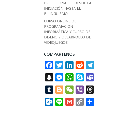
PROFESIONALES. DESDE LA
INICIACIÓN HASTA EL
BILINGÜISMO.
CURSO ONLINE DE
PROGRAMACIÓN
INFORMÁTICA Y CURSO DE
DISEÑO Y DESARROLLO DE
VIDEOJUEGOS.
COMPARTENOS
Facebook
Twitter
LinkedIn
Reddit
Tele
Snapchat
Messenger
WhatsApp
Skype
Tea
Tumblr
Blogger
WeChat
Viber
Thre
Outlook.com
Line
Gmail
Copy
Comp
Link