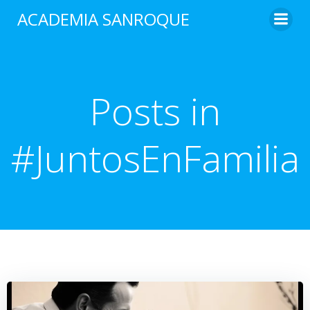
Saltar
ACADEMIA SANROQUE
al
contenido
Posts in
#JuntosEnFamilia