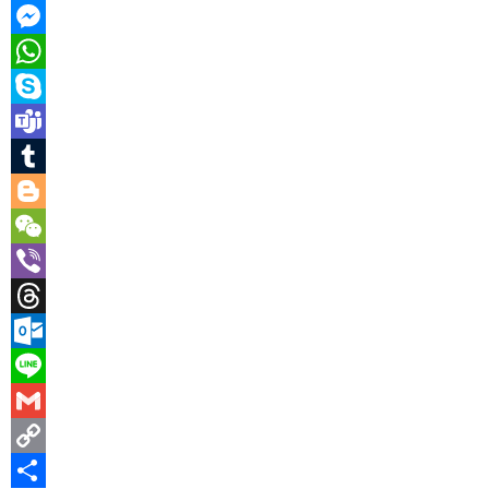
Snapchat
Messenger
WhatsApp
Skype
Teams
Tumblr
Blogger
WeChat
Viber
Threads
Outlook.com
Line
Gmail
Copy