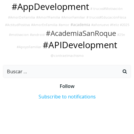
#AppDevelopment
# trucos#Motivación
#AmorDeFamilia
#AmorYFamilia
#AmorFamiliar
# trucos#EducaciónFísica
#academia
#ActitudPositiva
#AmorEnFamilia
#amor
#añonuevo #feliz #2025
#AcademiaSanRoque
#motivacion
#android
#25n
#APIDevelopment
#ApoyoFamiliar
@contraelmachismo
Buscar:
Follow
Subscribe to notifications