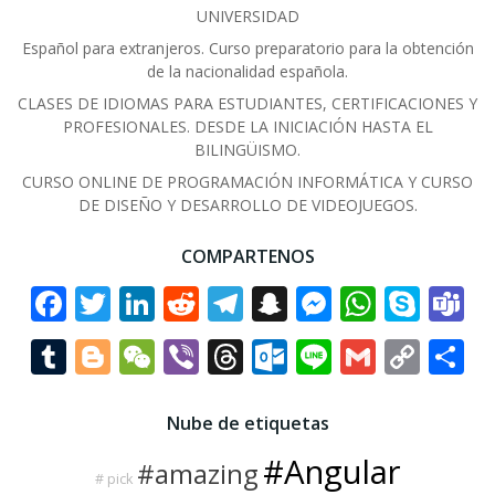
UNIVERSIDAD
Español para extranjeros. Curso preparatorio para la obtención
de la nacionalidad española.
CLASES DE IDIOMAS PARA ESTUDIANTES, CERTIFICACIONES Y
PROFESIONALES. DESDE LA INICIACIÓN HASTA EL
BILINGÜISMO.
CURSO ONLINE DE PROGRAMACIÓN INFORMÁTICA Y CURSO
DE DISEÑO Y DESARROLLO DE VIDEOJUEGOS.
COMPARTENOS
Facebook
Twitter
LinkedIn
Reddit
Telegram
Snapchat
Messenge
Whats
Sky
T
Tumblr
Blogger
WeChat
Viber
Threads
Outlook.co
Line
Gmail
Cop
C
Link
Nube de etiquetas
#Angular
#amazing
# pick