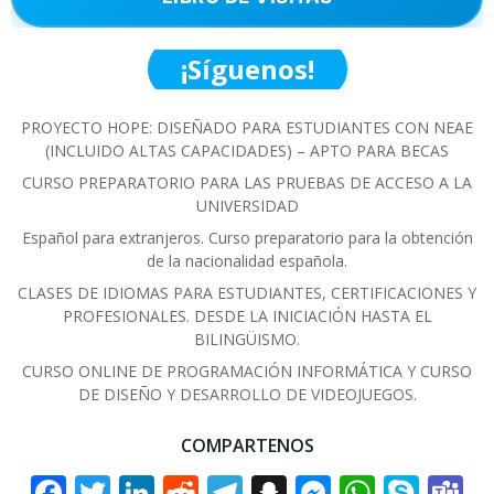
¡Síguenos!
PROYECTO HOPE: DISEÑADO PARA ESTUDIANTES CON NEAE
(INCLUIDO ALTAS CAPACIDADES) – APTO PARA BECAS
CURSO PREPARATORIO PARA LAS PRUEBAS DE ACCESO A LA
UNIVERSIDAD
Español para extranjeros. Curso preparatorio para la obtención
de la nacionalidad española.
CLASES DE IDIOMAS PARA ESTUDIANTES, CERTIFICACIONES Y
PROFESIONALES. DESDE LA INICIACIÓN HASTA EL
BILINGÜISMO.
CURSO ONLINE DE PROGRAMACIÓN INFORMÁTICA Y CURSO
DE DISEÑO Y DESARROLLO DE VIDEOJUEGOS.
COMPARTENOS
Facebook
Twitter
LinkedIn
Reddit
Telegram
Snapchat
Messenge
Whats
Sky
T