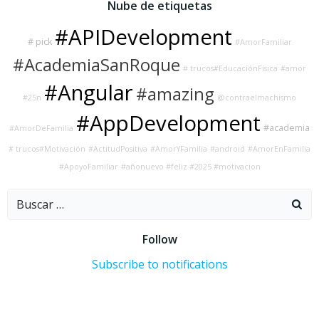
Nube de etiquetas
#APIDevelopment
# pick
#AmorFamiliar
#AcademiaSanRoque
# trucos#EducaciónFísica
#amor
#Angular
#amazing
#25n
@contraelmachismo
#AppDevelopment
#academia
#AmorDeFamilia
# trucos#Motivación
#ActitudPositiva
#AmorYFamilia
#android
#AmorEnFamilia
#ApoyoFamiliar
#añonuevo #feliz #2025 #motivacion
Buscar:
Follow
Subscribe to notifications