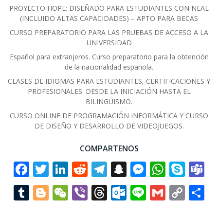
PROYECTO HOPE: DISEÑADO PARA ESTUDIANTES CON NEAE
(INCLUIDO ALTAS CAPACIDADES) – APTO PARA BECAS
CURSO PREPARATORIO PARA LAS PRUEBAS DE ACCESO A LA
UNIVERSIDAD
Español para extranjeros. Curso preparatorio para la obtención
de la nacionalidad española.
CLASES DE IDIOMAS PARA ESTUDIANTES, CERTIFICACIONES Y
PROFESIONALES. DESDE LA INICIACIÓN HASTA EL
BILINGÜISMO.
CURSO ONLINE DE PROGRAMACIÓN INFORMÁTICA Y CURSO
DE DISEÑO Y DESARROLLO DE VIDEOJUEGOS.
COMPARTENOS
Facebook
Twitter
LinkedIn
Reddit
Telegram
Snapchat
Messenge
Whats
Sky
T
Tumblr
Blogger
WeChat
Viber
Threads
Outlook.co
Line
Gmail
Cop
C
Link