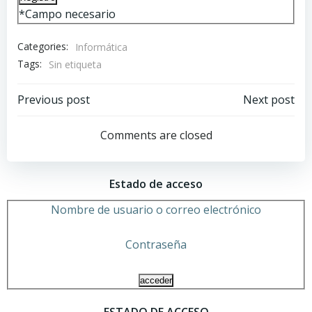
*
Campo necesario
Categories:
Informática
Tags:
Sin etiqueta
Navegación
Navegación
Previous post
Next post
por
por
Comments are closed
las
las
Estado de acceso
entradas
entradas
Nombre de usuario o correo electrónico
Contraseña
ESTADO DE ACCESO