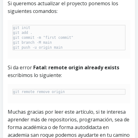
Si queremos actualizar el proyecto ponemos los
siguientes comandos:
git init

git add .

git commit -m "first commit"

git branch -M main

git push -u origin main
Si da error
Fatal: remote origin already exists
escribimos lo siguiente:
git remote remove origin
Muchas gracias por leer este artículo, si te interesa
aprender más de repositorios, programación, sea de
forma académica o de forma autodidacta en
academia san roque podemos ayudarte en tu camino