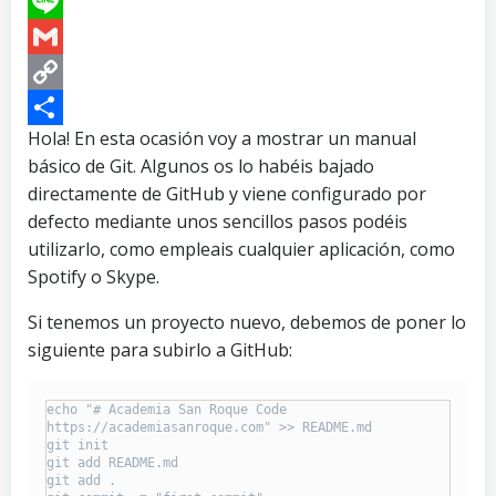
Line
Gmail
Copy
Link
Compartir
Hola! En esta ocasión voy a mostrar un manual
básico de Git. Algunos os lo habéis bajado
directamente de GitHub y viene configurado por
defecto mediante unos sencillos pasos podéis
utilizarlo, como empleais cualquier aplicación, como
Spotify o Skype.
Si tenemos un proyecto nuevo, debemos de poner lo
siguiente para subirlo a GitHub:
echo "# Academia San Roque Code 
https://academiasanroque.com" >> README.md

git init

git add README.md

git add .
