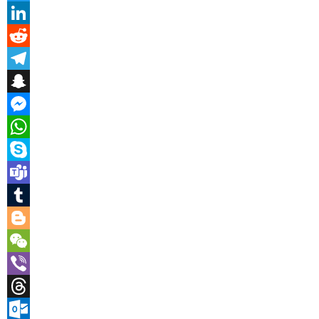
Twitter
LinkedIn
Reddit
Telegram
Snapchat
Messenger
WhatsApp
Skype
Teams
Tumblr
Blogger
WeChat
Viber
Threads