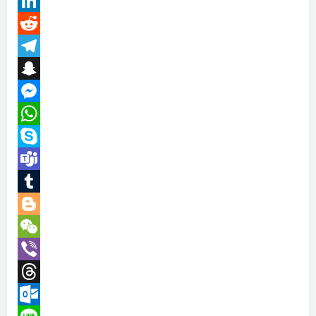
LinkedIn
Reddit
Telegram
Snapchat
Messenger
WhatsApp
Skype
Teams
Tumblr
Blogger
WeChat
Viber
Threads
Outlook.com