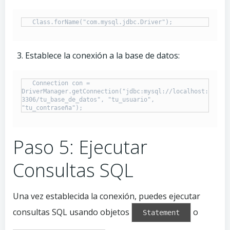
   Class.forName("com.mysql.jdbc.Driver");
Establece la conexión a la base de datos:
   Connection con = 
DriverManager.getConnection("jdbc:mysql://localhost:
3306/tu_base_de_datos", "tu_usuario", 
"tu_contraseña");
Paso 5: Ejecutar
Consultas SQL
Una vez establecida la conexión, puedes ejecutar
consultas SQL usando objetos
o
Statement