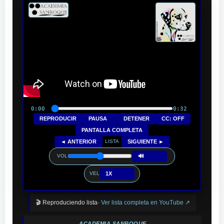
0:00
0:32
REPRODUCIR
PAUSA
DETENER
CC: OFF
PANTALLA COMPLETA
◄ ANTERIOR
SIGUIENTE ►
LISTA
🔊
VOL
1X
VEL
🎬 Reproduciendo lista·
Ver lista completa en YouTube ↗
ACADEMIA SANROQUE