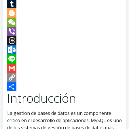
Teams
Tumblr
Blogger
WeChat
Viber
Threads
Outlook.com
Line
Gmail
Copy
Link
Introducción
Compartir
La gestión de bases de datos es un componente
crítico en el desarrollo de aplicaciones. MySQL es uno
de los sistemas de gestión de bases de datos más