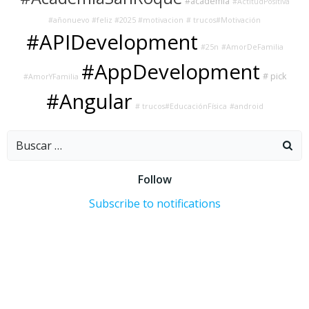
#academia
#ActitudPositiva
#añonuevo #feliz #2025 #motivacion
# trucos#Motivación
#APIDevelopment
#25n
#AmorDeFamilia
#AppDevelopment
# pick
#AmorYFamilia
#Angular
# trucos#EducaciónFísica
#android
Buscar:
Follow
Subscribe to notifications