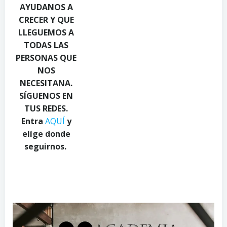
u
n
u
AYUDANOS A
k
d
a
CRECER Y QUE
o
y
d
LLEGUEMOS A
n
.
i
TODAS LAS
P
c
o
PERSONAS QUE
e
o
o
NOS
x
m
n
NECESITANA.
e
o
P
l
n
e
SÍGUENOS EN
s
P
x
TUS REDES.
.
e
e
Entra
AQUÍ
y
c
x
l
elíge donde
o
e
s
seguirnos.
m
l
.
s
c
.
o
c
m
o
m