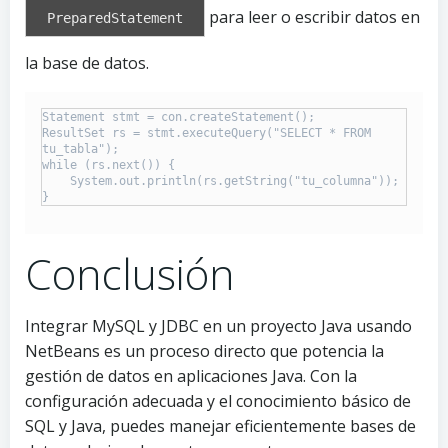
para leer o escribir datos en
PreparedStatement
la base de datos.
Statement stmt = con.createStatement();

ResultSet rs = stmt.executeQuery("SELECT * FROM 
tu_tabla");

while (rs.next()) {

    System.out.println(rs.getString("tu_columna"));

}
Conclusión
Integrar MySQL y JDBC en un proyecto Java usando
NetBeans es un proceso directo que potencia la
gestión de datos en aplicaciones Java. Con la
configuración adecuada y el conocimiento básico de
SQL y Java, puedes manejar eficientemente bases de