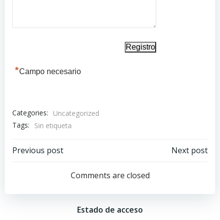
*
Campo necesario
Categories:
Uncategorized
Tags:
Sin etiqueta
Navegación
Navegación
Previous post
Next post
por
por
Comments are closed
las
las
Estado de acceso