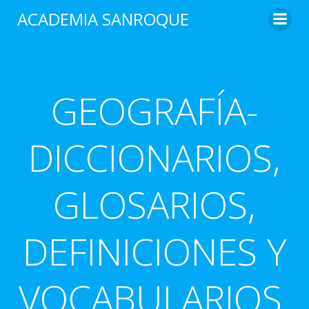
Saltar
ACADEMIA SANROQUE
al
contenido
GEOGRAFÍA-
DICCIONARIOS,
GLOSARIOS,
DEFINICIONES Y
VOCABULARIOS.