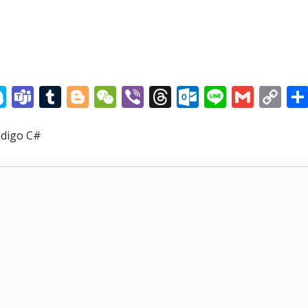
at
senger
hatsApp
Skype
Teams
Tumblr
Blogger
WeChat
Viber
Threads
Outlook.c
Line
Gmai
Co
Li
ódigo C#