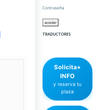
Contraseña
om
l
py
Compartir
TRADUCTORES
nk
Solicita+
INFO
y reserva tu
plaza