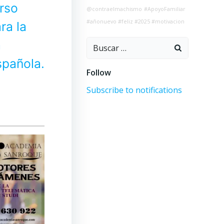
urso
@contraelmachismo
#ApoyoFamiliar
#añonuevo #feliz #2025 #motivacion
ra la
a
Buscar:
spañola.
Follow
Subscribe to notifications