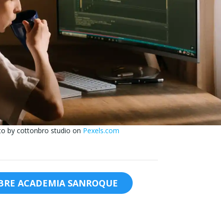
o by cottonbro studio on
Pexels.com
OBRE ACADEMIA SANROQUE