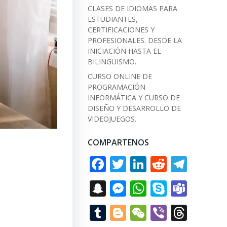
CLASES DE IDIOMAS PARA
ESTUDIANTES,
CERTIFICACIONES Y
PROFESIONALES. DESDE LA
INICIACIÓN HASTA EL
BILINGÜISMO.
CURSO ONLINE DE
PROGRAMACIÓN
INFORMÁTICA Y CURSO DE
DISEÑO Y DESARROLLO DE
VIDEOJUEGOS.
COMPARTENOS
Facebook
Twitter
LinkedIn
Reddit
Tele
Snapchat
Messenger
WhatsApp
Skype
Tea
Tumblr
Blogger
WeChat
Viber
Thre