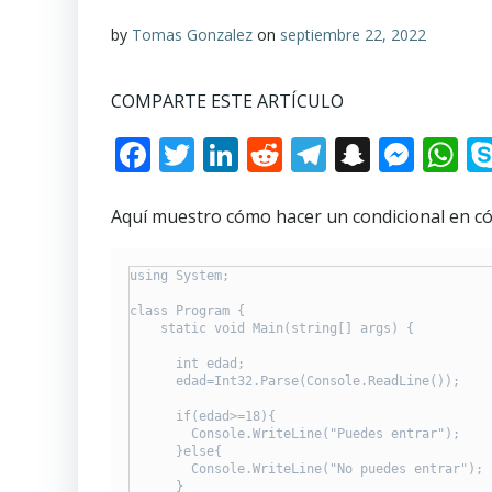
by
Tomas Gonzalez
on
septiembre 22, 2022
COMPARTE ESTE ARTÍCULO
Facebook
Twitter
LinkedIn
Reddit
Telegram
Snapch
Mes
W
Aquí muestro cómo hacer un condicional en c
using System;

class Program {

    static void Main(string[] args) {

      int edad;

      edad=Int32.Parse(Console.ReadLine());

      if(edad>=18){

        Console.WriteLine("Puedes entrar");

      }else{

        Console.WriteLine("No puedes entrar");

      }
