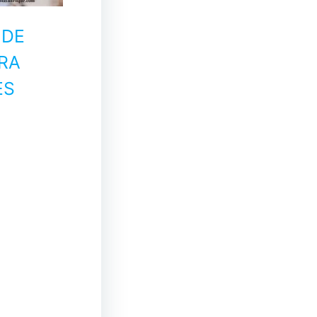
 DE
RA
ES