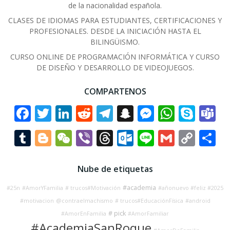
de la nacionalidad española.
CLASES DE IDIOMAS PARA ESTUDIANTES, CERTIFICACIONES Y
PROFESIONALES. DESDE LA INICIACIÓN HASTA EL
BILINGÜISMO.
CURSO ONLINE DE PROGRAMACIÓN INFORMÁTICA Y CURSO
DE DISEÑO Y DESARROLLO DE VIDEOJUEGOS.
COMPARTENOS
Facebook
Twitter
LinkedIn
Reddit
Telegram
Snapchat
Messenge
Whats
Sky
T
Tumblr
Blogger
WeChat
Viber
Threads
Outlook.co
Line
Gmail
Cop
C
Link
Nube de etiquetas
#academia
#25n
#AmorYFamilia
# trucos#Motivación
#añonuevo #feliz #2025
#motivacion
@contraelmachismo
# trucos#EducaciónFísica
#android
# pick
#AmorEnFamilia
#AmorFamiliar
#AcademiaSanRoque