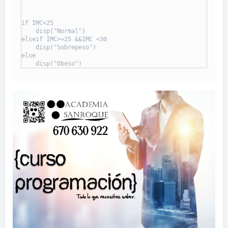
if IMC<25

    disp("Normal")

elseif IMC>=25 &&IMC <30

    disp("Sobrepeso")

else

    disp("Obeso")