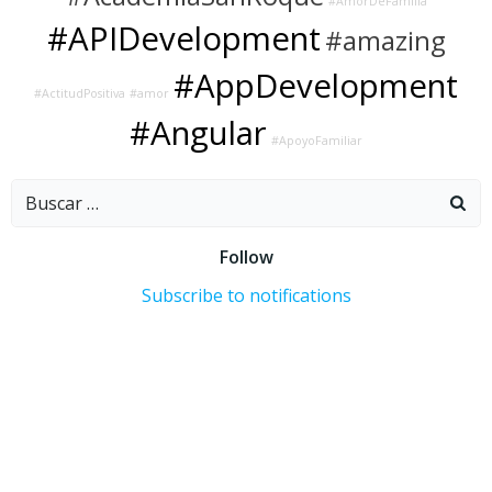
#AmorDeFamilia
#APIDevelopment
#amazing
#AppDevelopment
#ActitudPositiva
#amor
#Angular
#ApoyoFamiliar
Buscar:
Follow
Subscribe to notifications