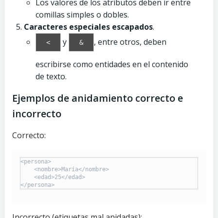
Los valores de los atributos deben ir entre
comillas simples o dobles.
Caracteres especiales escapados
.
y
, entre otros, deben
<
&
escribirse como entidades en el contenido
de texto.
Ejemplos de anidamiento correcto e
incorrecto
Correcto:
<persona>

    <nombre>María</nombre>

    <edad>25</edad>

Incorrecto (etiquetas mal anidadas):