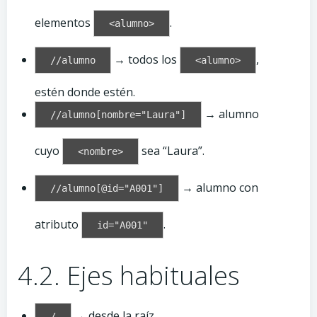
elementos
.
<alumno>
→ todos los
,
//alumno
<alumno>
estén donde estén.
→ alumno
//alumno[nombre="Laura"]
cuyo
sea “Laura”.
<nombre>
→ alumno con
//alumno[@id="A001"]
atributo
.
id="A001"
4.2. Ejes habituales
→ desde la raíz.
/