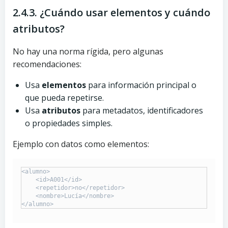
2.4.3. ¿Cuándo usar elementos y cuándo
atributos?
No hay una norma rígida, pero algunas
recomendaciones:
Usa
elementos
para información principal o
que pueda repetirse.
Usa
atributos
para metadatos, identificadores
o propiedades simples.
Ejemplo con datos como elementos:
<alumno>

    <id>A001</id>

    <repetidor>no</repetidor>

    <nombre>Lucía</nombre>
