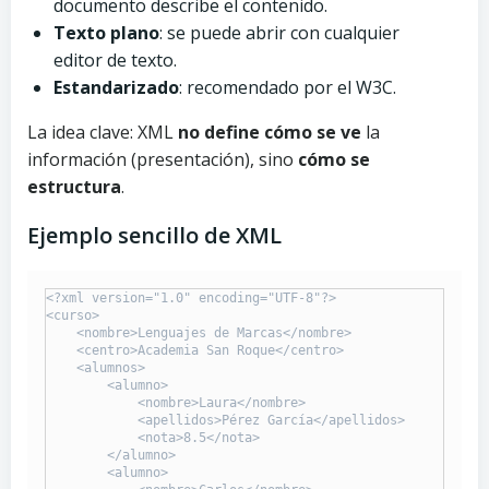
documento describe el contenido.
Texto plano
: se puede abrir con cualquier
editor de texto.
Estandarizado
: recomendado por el W3C.
La idea clave: XML
no define cómo se ve
la
información (presentación), sino
cómo se
estructura
.
Ejemplo sencillo de XML
<?xml version="1.0" encoding="UTF-8"?>

<curso>

    <nombre>Lenguajes de Marcas</nombre>

    <centro>Academia San Roque</centro>

    <alumnos>

        <alumno>

            <nombre>Laura</nombre>

            <apellidos>Pérez García</apellidos>

            <nota>8.5</nota>

        </alumno>

        <alumno>
