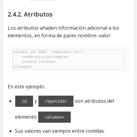
2.4.2. Atributos
Los atributos añaden información adicional a los
elementos, en forma de pares nombre–valor:
<alumno id="A001" repetidor="no">

    <nombre>Lucía</nombre>

    <nota>9.2</nota>

En este ejemplo:
y
son atributos del
id
repetidor
elemento
.
<alumno>
Sus valores van siempre entre comillas.