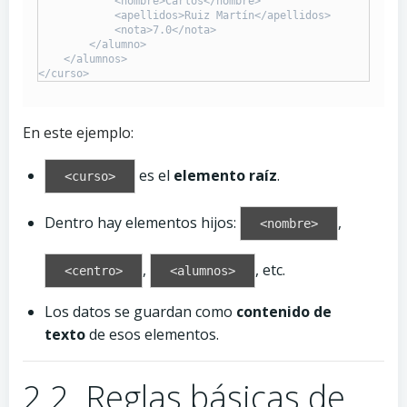
            <nombre>Carlos</nombre>

            <apellidos>Ruiz Martín</apellidos>

            <nota>7.0</nota>

        </alumno>

    </alumnos>

En este ejemplo:
es el
elemento raíz
.
<curso>
Dentro hay elementos hijos:
,
<nombre>
,
, etc.
<centro>
<alumnos>
Los datos se guardan como
contenido de
texto
de esos elementos.
2.2. Reglas básicas de