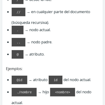
→ en cualquier parte del documento
//
(búsqueda recursiva).
→ nodo actual.
.
→ nodo padre.
..
→ atributo.
@
Ejemplos:
→ atributo
del nodo actual.
@id
id
→ hijo
del nodo
./nombre
<nombre>
actual.