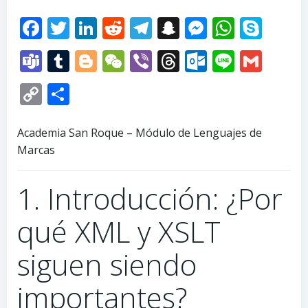
Facebook
Twitter
LinkedIn
Reddit
Telegram
Snapchat
Messenge
Whats
Sky
Teams
Tumblr
Blogger
WeChat
Viber
Threads
Outlook.
Line
Gma
Copy
Compartir
Link
Academia San Roque – Módulo de Lenguajes de
Marcas
1. Introducción: ¿Por
qué XML y XSLT
siguen siendo
importantes?