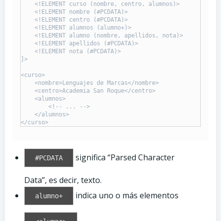
    <!ELEMENT curso (nombre, centro, alumnos)>

    <!ELEMENT nombre (#PCDATA)>

    <!ELEMENT centro (#PCDATA)>

    <!ELEMENT alumnos (alumno+)>

    <!ELEMENT alumno (nombre, apellidos, nota)>

    <!ELEMENT apellidos (#PCDATA)>

    <!ELEMENT nota (#PCDATA)>

]>

<curso>

    <nombre>Lenguajes de Marcas</nombre>

    <centro>Academia San Roque</centro>

    <alumnos>

        <!-- ... -->

    </alumnos>

significa “Parsed Character
#PCDATA
Data”, es decir, texto.
indica uno o más elementos
alumno+