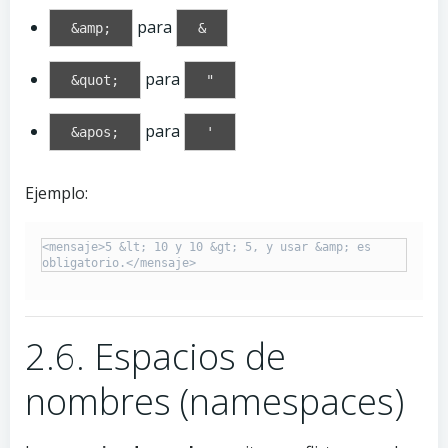
para
&amp;
&
para
&quot;
"
para
&apos;
'
Ejemplo:
<mensaje>5 &lt; 10 y 10 &gt; 5, y usar &amp; es 
2.6. Espacios de
nombres (namespaces)