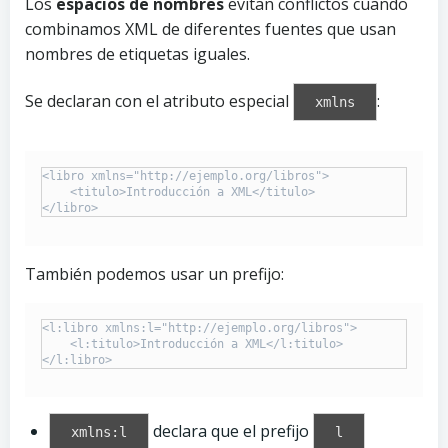
Los
espacios de nombres
evitan conflictos cuando
combinamos XML de diferentes fuentes que usan
nombres de etiquetas iguales.
Se declaran con el atributo especial
:
xmlns
<libro xmlns="http://ejemplo.org/libros">

    <titulo>Introducción a XML</titulo>

También podemos usar un prefijo:
<l:libro xmlns:l="http://ejemplo.org/libros">

    <l:titulo>Introducción a XML</l:titulo>

declara que el prefijo
xmlns:l
l