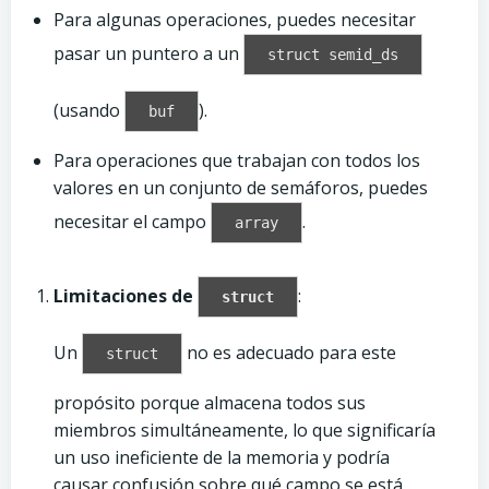
Para algunas operaciones, puedes necesitar
pasar un puntero a un
struct semid_ds
(usando
).
buf
Para operaciones que trabajan con todos los
valores en un conjunto de semáforos, puedes
necesitar el campo
.
array
Limitaciones de
:
struct
Un
no es adecuado para este
struct
propósito porque almacena todos sus
miembros simultáneamente, lo que significaría
un uso ineficiente de la memoria y podría
causar confusión sobre qué campo se está