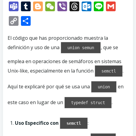
Teams
Tumblr
Blogger
WeChat
Viber
Threads
Outlook.
Line
Gma
Copy
Compartir
Link
El código que has proporcionado muestra la
definición y uso de una
, que se
union semun
emplea en operaciones de semáforos en sistemas
Unix-like, especialmente en la función
.
semctl
Aquí te explicaré por qué se usa una
en
union
este caso en lugar de un
.
typedef struct
Uso Específico con
:
semctl