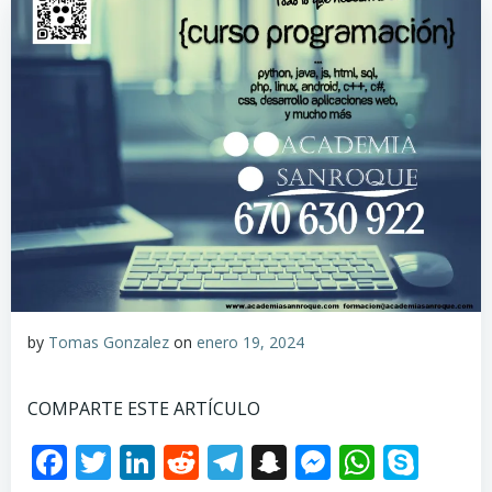
by
Tomas Gonzalez
on
enero 19, 2024
COMPARTE ESTE ARTÍCULO
Facebook
Twitter
LinkedIn
Reddit
Telegram
Snapchat
Messenge
Whats
Sky