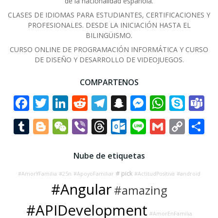
de la nacionalidad española.
CLASES DE IDIOMAS PARA ESTUDIANTES, CERTIFICACIONES Y
PROFESIONALES. DESDE LA INICIACIÓN HASTA EL
BILINGÜISMO.
CURSO ONLINE DE PROGRAMACIÓN INFORMÁTICA Y CURSO
DE DISEÑO Y DESARROLLO DE VIDEOJUEGOS.
COMPARTENOS
Facebook
Twitter
LinkedIn
Reddit
Telegram
Snapchat
Messenge
Whats
Sky
T
Tumblr
Blogger
WeChat
Viber
Threads
Outlook.co
Line
Gmail
Cop
C
Link
Nube de etiquetas
# pick
#AmorYFamilia
#25n
#ApoyoFamiliar
#ActitudPositiva
#android
#Angular
#amazing
#APIDevelopment
#AmorEnFamilia