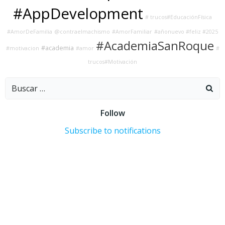
#AppDevelopment
# trucos#EducaciónFísica
#AmorDeFamilia
@contraelmachismo
#AmorFamiliar
#añonuevo #feliz #2025
#AcademiaSanRoque
#academia
#motivacion
#amor
#
trucos#Motivación
Buscar:
Follow
Subscribe to notifications