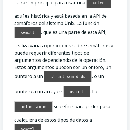
La razón principal para usar una
union
aquí es histórica y está basada en la API de
semáforos del sistema Unix. La función
, que es una parte de esta API,
semctl
realiza varias operaciones sobre semáforos y
puede requerir diferentes tipos de
argumentos dependiendo de la operación.
Estos argumentos pueden ser un entero, un
puntero a un
, o un
struct semid_ds
puntero a un array de
. La
ushort
se define para poder pasar
union semun
cualquiera de estos tipos de datos a
.
semctl