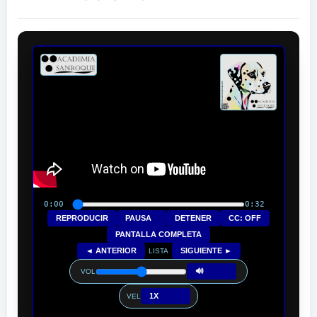
0:00
0:32
REPRODUCIR
PAUSA
DETENER
CC: OFF
PANTALLA COMPLETA
◄ ANTERIOR
SIGUIENTE ►
LISTA
🔊
VOL
1X
VEL