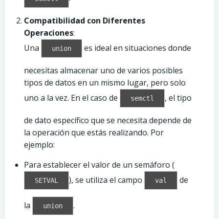
Compatibilidad con Diferentes
Operaciones
:
Una
es ideal en situaciones donde
union
necesitas almacenar uno de varios posibles
tipos de datos en un mismo lugar, pero solo
uno a la vez. En el caso de
, el tipo
semctl
de dato específico que se necesita depende de
la operación que estás realizando. Por
ejemplo:
Para establecer el valor de un semáforo (
), se utiliza el campo
de
SETVAL
val
la
.
union