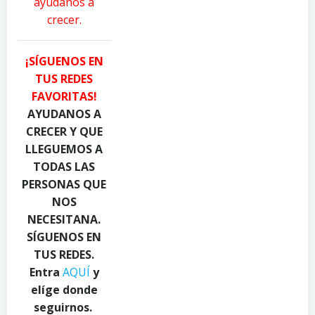
ayúdanos a
l
T
e
crecer.
D
o
a
a
u
P
n
g
i
¡SÍGUENOS EN
i
h
a
TUS REDES
l
C
c
FAVORITAS!
y
a
q
u
n
u
AYUDANOS A
k
d
a
CRECER Y QUE
o
y
d
LLEGUEMOS A
n
.
i
TODAS LAS
P
c
o
PERSONAS QUE
e
o
o
NOS
x
m
n
NECESITANA.
e
o
P
l
n
e
SÍGUENOS EN
s
P
x
TUS REDES.
.
e
e
Entra
AQUÍ
y
c
x
l
elíge donde
o
e
s
seguirnos.
m
l
.