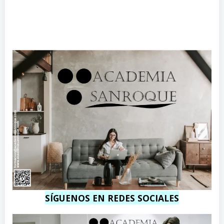
s
c
.
o
c
m
o
m
SÍGUENOS EN REDES SOCIALES