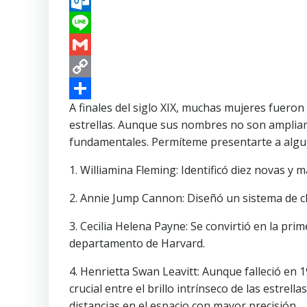
Outlook.com
Line
Gmail
Copy
Link
Compartir
A finales del siglo XIX, muchas mujeres fuero
estrellas. Aunque sus nombres no son amplia
fundamentales. Permíteme presentarte a algu
1. Williamina Fleming: Identificó diez novas y m
2. Annie Jump Cannon: Diseñó un sistema de cl
3. Cecilia Helena Payne: Se convirtió en la pri
departamento de Harvard.
4. Henrietta Swan Leavitt: Aunque falleció en 
crucial entre el brillo intrínseco de las estrel
distancias en el espacio con mayor precisión.