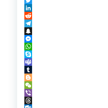
Twitter
LinkedIn
Reddit
Telegram
Snapchat
Messenger
WhatsApp
Skype
Teams
Tumblr
Blogger
WeChat
Viber
Threads