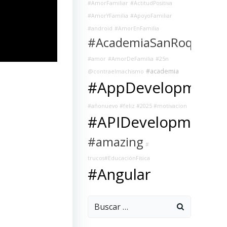
#AmorFamiliar
#ActitudPositiva
#AmorYFamilia
#ApoyoFamiliar
#android
#AmorEnFamilia
#AcademiaSanRoque
#amor
#AmorDeFamilia
#25n
#academia
@contraelmachismo
#AppDevelopment
#añonuevo #feliz #2025 #motivacion
#APIDevelopment
#amazing
#
trucos#EducaciónFísica
#Angular
Buscar: