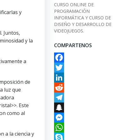
CURSO ONLINE DE
PROGRAMACIÓN
ficarlas y
INFORMÁTICA Y CURSO DE
DISEÑO Y DESARROLLO DE
VIDEOJUEGOS.
. Juntos,
minosidad y la
COMPARTENOS
tivamente a
Facebook
Twitter
omposición de
LinkedIn
la luz que
Reddit
gadora
istal>>. Este
Telegram
ron como al
Snapchat
Messenger
 a la ciencia y
WhatsApp