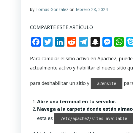
by
Tomas Gonzalez
on
febrero 28, 2024
COMPARTE ESTE ARTÍCULO
Facebook
Twitter
LinkedIn
Reddit
Telegram
Snapch
Mes
W
Para cambiar el sitio activo en Apache2, puedes
actualmente activo y habilitar el nuevo siti
para deshabilitar un sitio y
para
a2ensite
Abre una terminal en tu servidor.
Navega a la carpeta donde están almacen
esta es
/etc/apache2/sites-available