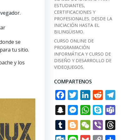
ESTUDIANTES,
CERTIFICACIONES Y
avegador.
PROFESIONALES. DESDE LA
INICIACIÓN HASTA EL
tar
BILINGÜISMO.
CURSO ONLINE DE
 donde se
PROGRAMACIÓN
ara tu sitio.
INFORMÁTICA Y CURSO DE
DISEÑO Y DESARROLLO DE
pache y los
VIDEOJUEGOS.
COMPARTENOS
Facebook
Twitter
LinkedIn
Reddit
Tele
Snapchat
Messenger
WhatsApp
Skype
Tea
Tumblr
Blogger
WeChat
Viber
Thre
Outlook.com
Line
Gmail
Copy
Comp