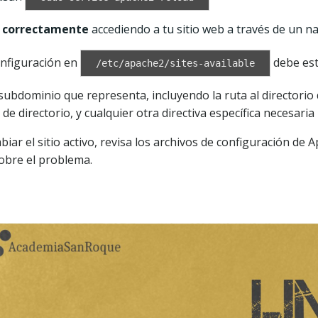
do correctamente
accediendo a tu sitio web a través de un n
onfiguración en
debe es
/etc/apache2/sites-available
ubdominio que representa, incluyendo la ruta al directorio
e directorio, y cualquier otra directiva específica necesaria p
r el sitio activo, revisa los archivos de configuración de A
obre el problema.