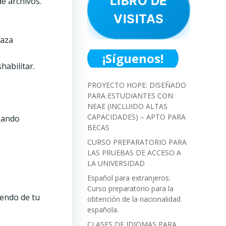
LIBRO DE
de archivos.
VISITAS
laza
¡Síguenos!
habilitar.
PROYECTO HOPE: DISEÑADO
PARA ESTUDIANTES CON
NEAE (INCLUIDO ALTAS
CAPACIDADES) – APTO PARA
zando
BECAS
CURSO PREPARATORIO PARA
LAS PRUEBAS DE ACCESO A
LA UNIVERSIDAD
Español para extranjeros.
Curso preparatorio para la
endo de tu
obtención de la nacionalidad
española.
CLASES DE IDIOMAS PARA