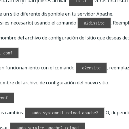
stá activo y cuál quieres activar.
Verás una lista 
ls -l
 un sitio diferente disponible en tu servidor Apache.
si es necesario) usando el comando
. Reemp
a2dissite
nombre del archivo de configuración del sitio que deseas des
l.conf
en funcionamiento con el comando
, reempla
a2ensite
ombre del archivo de configuración del nuevo sitio.
conf
los cambios.
O, dependi
sudo systemctl reload apache2
usar:
sudo service apache2 reload