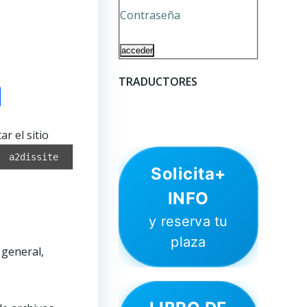
Contraseña
TRADUCTORES
om
l
py
Compartir
nk
r el sitio
a2dissite
Solicita+
INFO
y reserva tu
plaza
 general,