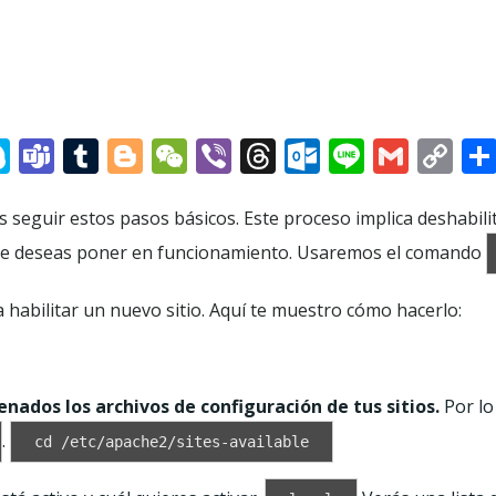
at
senger
hatsApp
Skype
Teams
Tumblr
Blogger
WeChat
Viber
Threads
Outlook.c
Line
Gmai
Co
Li
 seguir estos pasos básicos. Este proceso implica deshabilita
o que deseas poner en funcionamiento. Usaremos el comando
 habilitar un nuevo sitio. Aquí te muestro cómo hacerlo:
ados los archivos de configuración de tus sitios.
Por lo
.
cd /etc/apache2/sites-available