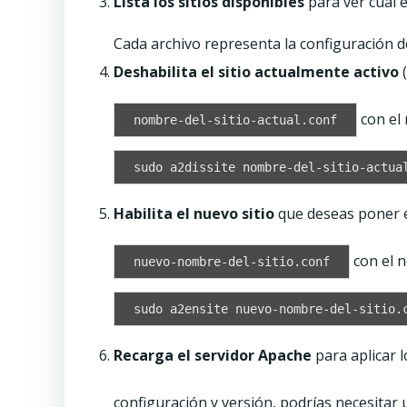
Lista los sitios disponibles
para ver cuál e
Cada archivo representa la configuración de
Deshabilita el sitio actualmente activo
(
con el 
nombre-del-sitio-actual.conf
sudo a2dissite nombre-del-sitio-actua
Habilita el nuevo sitio
que deseas poner 
con el n
nuevo-nombre-del-sitio.conf
sudo a2ensite nuevo-nombre-del-sitio.
Recarga el servidor Apache
para aplicar 
configuración y versión, podrías necesitar 